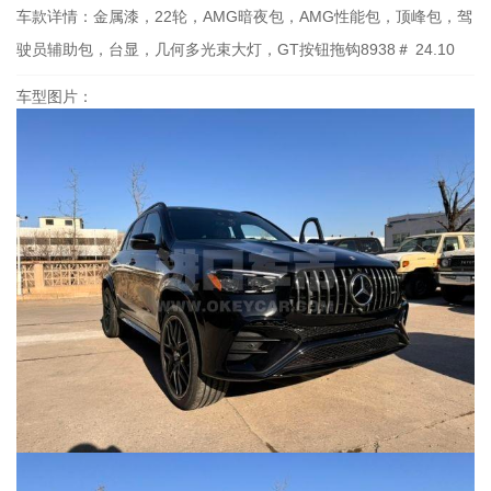
车款详情：
金属漆，22轮，AMG暗夜包，AMG性能包，顶峰包，驾
驶员辅助包，台显，几何多光束大灯，GT按钮拖钩8938＃ 24.10
车型图片：