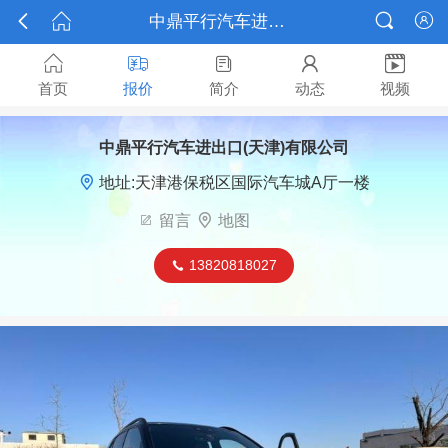



中鼎平行汽车进出口(天津)有限公司报价






首页
报价
简介
动态
视频
中鼎平行汽车进出口(天津)有限公司

地址:天津港保税区国际汽车城A厅一楼

留言

地图
13820818027
