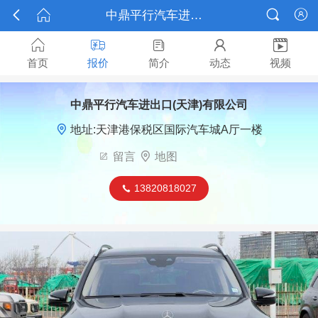



中鼎平行汽车进出口(天津)有限公司报价






首页
报价
简介
动态
视频
中鼎平行汽车进出口(天津)有限公司

地址:天津港保税区国际汽车城A厅一楼

留言

地图
13820818027
