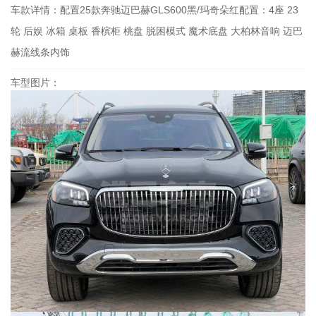
车款详情：
配置25款奔驰迈巴赫GLS600黑/玛奇朵红配置：4座 23
轮 后娱 冰箱 桌板 香槟柜 桃盘 脱困模式 魔术底盘 大柏林音响 迈巴
赫流线条内饰
车型图片：