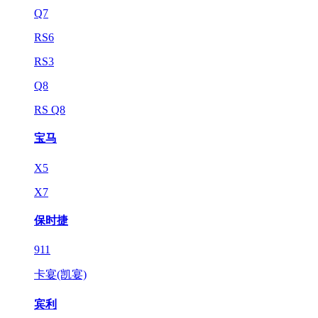
Q7
RS6
RS3
Q8
RS Q8
宝马
X5
X7
保时捷
911
卡宴(凯宴)
宾利