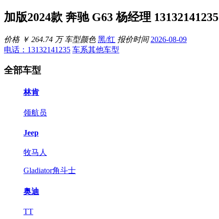
加版2024款 奔驰 G63 杨经理 1313
价格
￥
264.74 万
车型颜色
黑/红
报价时间
2026-08-09
电话：13132141235
车系其他车型
全部车型
林肯
领航员
Jeep
牧马人
Gladiator角斗士
奥迪
TT