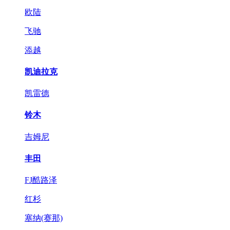
欧陆
飞驰
添越
凯迪拉克
凯雷德
铃木
吉姆尼
丰田
FJ酷路泽
红杉
塞纳(赛那)