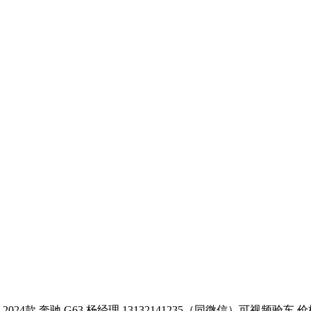
>
2024款 奔驰 G63 杨经理 13132141235（同微信）可视频