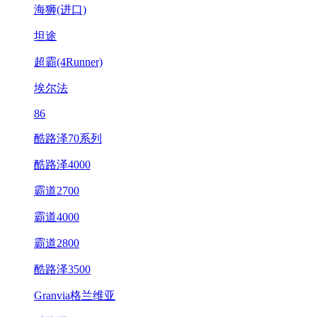
海狮(进口)
坦途
超霸(4Runner)
埃尔法
86
酷路泽70系列
酷路泽4000
霸道2700
霸道4000
霸道2800
酷路泽3500
Granvia格兰维亚