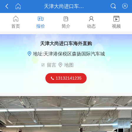



天津大尚进口车海外直购报价






首页
报价
简介
动态
视频
天津大尚进口车海外直购

地址:天津港保税区森扬国际汽车城

留言

地图
13132141235
