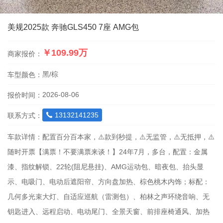
美规2025款 奔驰GLS450 7座 AMG包
￥109.99万
商家报价：
黑/棕
车型颜色：
2026-08-06
报价时间：
13132141235
联系方式：

车款详情：
配置百分百本家，⚠️款到秒提，⚠️无监管，⚠️无抵押，⚠️
随时开票【满票！不要满票来谈！】24年7月，多台，配置：金属
漆、指纹解锁、22轮(阻尼悬挂)、AMG运动包、暗夜包、抬头显
示、电吸门、电动后遮阳帘、方向盘加热、棕色桃木内饰；标配：
几何多光束大灯、自适应巡航（雷测包）、柏林之声环绕音响、无
钥匙进入、远程启动、电动尾门、全景天窗、前排座椅通风、加热