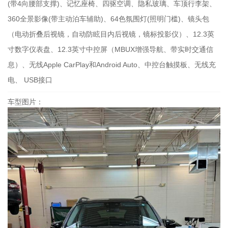
(带4向腰部支撑)、记忆座椅、四驱空调、隐私玻璃、车顶行李架、
360全景影像(带主动泊车辅助)、64色氛围灯(照明门槛)、镜头包
（电动折叠后视镜，自动防眩目内后视镜，镜标投影仪）、12.3英
寸数字仪表盘、12.3英寸中控屏（MBUX增强导航、带实时交通信
息）、无线Apple CarPlay和Android Auto、中控台触摸板、无线充
电、 USB接口
车型图片：