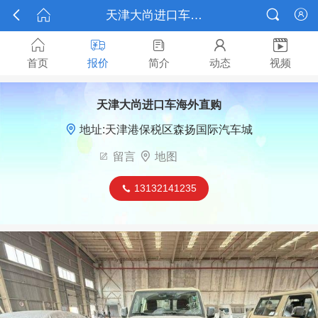



天津大尚进口车海外直购报价






首页
报价
简介
动态
视频
天津大尚进口车海外直购

地址:天津港保税区森扬国际汽车城

留言

地图
13132141235
