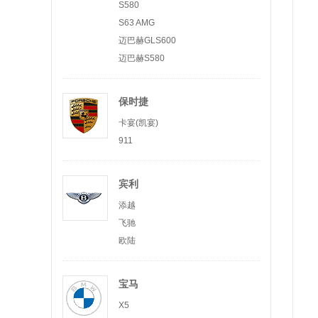
S580
S63 AMG
迈巴赫GLS600
迈巴赫S580
保时捷
卡宴(凯宴)
911
宾利
添越
飞驰
欧陆
宝马
X5