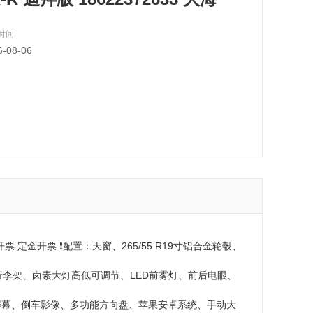
，支持货到付款、无隐藏消费
时间
6-08-06
开票 定金开票 ❗️配置：天窗、265/55 R19寸铝合金轮毂、
李架、卤素大灯高低可调节、LED前雾灯、前后电眼、
屏幕、倒车影像、多功能方向盘、苹果安卓系统、手动大