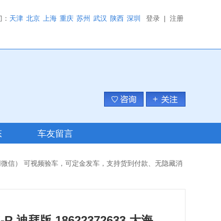
门：
天津
北京
上海
重庆
苏州
武汉
陕西
深圳
登录
|
注册
态
车友留言
633 大海（同微信） 可视频验车，可定金发车，支持货到付款、无隐藏消
-R 迪拜版 18622372633 大海