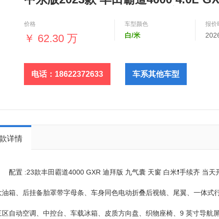
（同微信） 可视频验车，可定金发车
价格
车型颜色
报价
白/米
202
￥
62.30 万
电话：18622372633
车系其他车型
款详情
配置 :23款丰田霸道4000 GXR 迪拜版 九气囊 天窗 白米❗️手续齐 当天
大油箱、后挂备胎罩带字母条、车身同色电动折叠后视镜、尾翼、一体式行
三区自动空调、中控台、车载冰箱、皮质方向盘、织物座椅、9 英寸导航