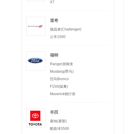
X7
道奇
挑战者(Challenger)
公羊1500
福特
Ranger游骑侠
Mustang(野马)
烈马Bronco
F150(猛禽)
Maverick独行侠
丰田
塞纳(赛那)
酷路泽3500