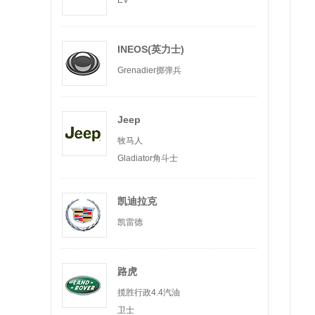
EV
INEOS(英力士)
Grenadier掷弹兵
Jeep
牧马人
Gladiator角斗士
凯迪拉克
凯雷德
路虎
揽胜行政4.4汽油
卫士