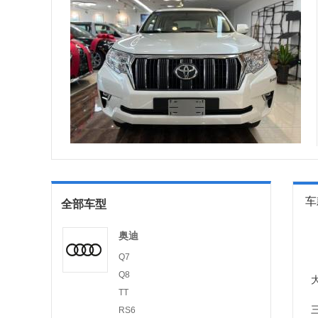
车
全部车型
奥迪
Q7
Q8
TT
RS6