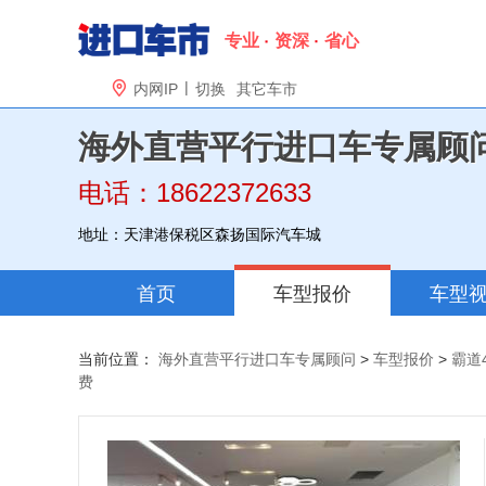
专业
资深
省心
|

内网IP
切换
其它车市
海外直营平行进口车专属顾
电话：18622372633
地址：天津港保税区森扬国际汽车城
首页
车型报价
车型
当前位置：
海外直营平行进口车专属顾问
>
车型报价
>
霸道4
费