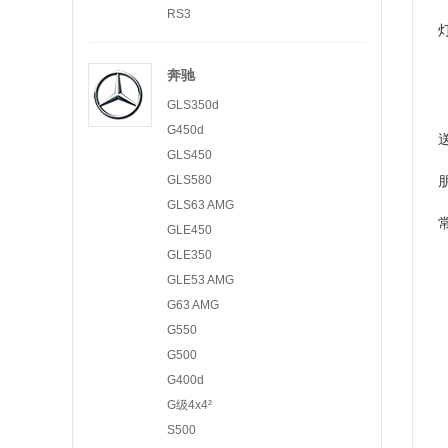
RS3
奔驰
GLS350d
G450d
GLS450
GLS580
GLS63 AMG
GLE450
GLE350
GLE53 AMG
G63 AMG
G550
G500
G400d
G级4x4²
S500