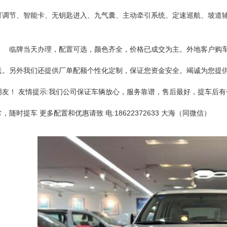
灯调节、智能卡、无钥匙进入、九气囊、主动牵引系统、定速巡航、坡道辅
临牌当天办理，配置可选，颜色齐全，价格已成交为主。外地客户购
送。另外我们还提供厂单配额个性化定制，保证您资金安全。竭诚为您提
朋友！ 友情提示:我们公司保证车辆放心，服务靠谱，售后最好，提车后
常，随时提车 更多配置和优惠请致 电:18622372633 大海（同微信）