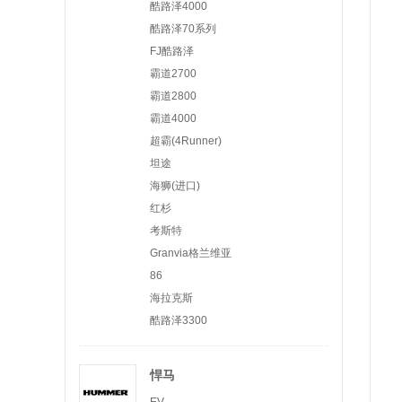
酷路泽4000
酷路泽70系列
FJ酷路泽
霸道2700
霸道2800
霸道4000
超霸(4Runner)
坦途
海狮(进口)
红杉
考斯特
Granvia格兰维亚
86
海拉克斯
酷路泽3300
悍马