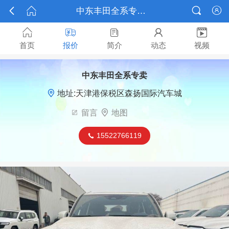



中东丰田全系专卖报价






首页
报价
简介
动态
视频
中东丰田全系专卖

地址:天津港保税区森扬国际汽车城

留言

地图
15522766119
