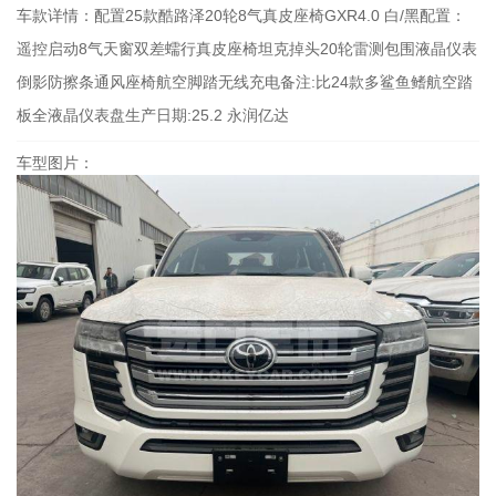
车款详情：
配置25款酷路泽20轮8气真皮座椅GXR4.0 白/黑配置：
遥控启动8气天窗双差蠕行真皮座椅坦克掉头20轮雷测包围液晶仪表
倒影防擦条通风座椅航空脚踏无线充电备注:比24款多鲨鱼鳍航空踏
板全液晶仪表盘生产日期:25.2 永润亿达
车型图片：