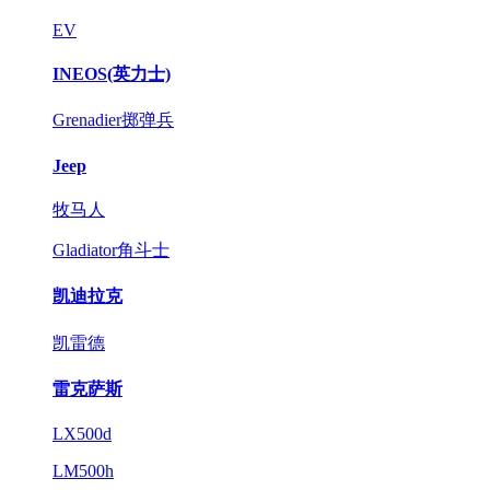
EV
INEOS(英力士)
Grenadier掷弹兵
Jeep
牧马人
Gladiator角斗士
凯迪拉克
凯雷德
雷克萨斯
LX500d
LM500h