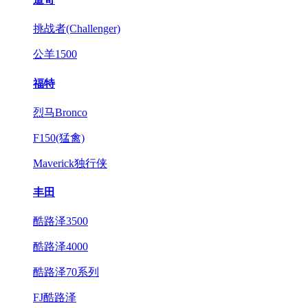
挑战者(Challenger)
公羊1500
福特
烈马Bronco
F150(猛禽)
Maverick独行侠
丰田
酷路泽3500
酷路泽4000
酷路泽70系列
FJ酷路泽