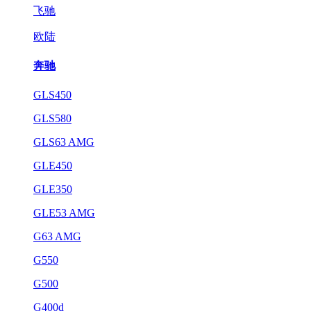
飞驰
欧陆
奔驰
GLS450
GLS580
GLS63 AMG
GLE450
GLE350
GLE53 AMG
G63 AMG
G550
G500
G400d