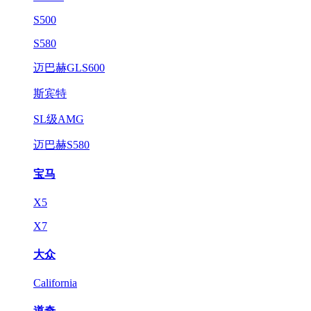
S500
S580
迈巴赫GLS600
斯宾特
SL级AMG
迈巴赫S580
宝马
X5
X7
大众
California
道奇