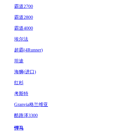
霸道2700
霸道2800
霸道4000
埃尔法
超霸(4Runner)
坦途
海狮(进口)
红杉
考斯特
Granvia格兰维亚
酷路泽3300
悍马