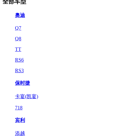
全部车型
奥迪
Q7
Q8
TT
RS6
RS3
保时捷
卡宴(凯宴)
718
宾利
添越