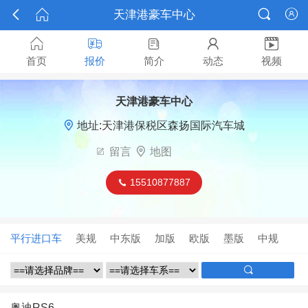



天津港豪车中心






首页
报价
简介
动态
视频
天津港豪车中心

地址:天津港保税区森扬国际汽车城

留言

地图
15510877887

平行进口车
美规
中东版
加版
欧版
墨版
中规

奥迪RS6