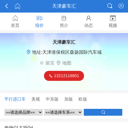



天津豪车汇






首页
报价
简介
动态
视频
天津豪车汇

地址:天津港保税区森扬国际汽车城

留言

地图
13212118801

平行进口车
美规
中东版
加版
欧版

奔驰GLS350d