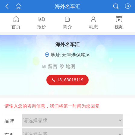



海外名车汇






首页
报价
简介
动态
视频
海外名车汇

地址:天津港保税区

留言

地图
13163018119

请输入您的咨询信息，我们将第一时间为您回复
品牌