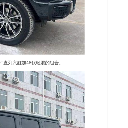
.0T直列六缸加48伏轻混的组合。