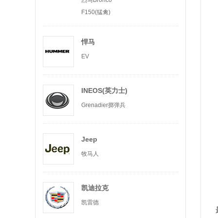
烈马Bronco
F150(猛禽)
悍马
EV
INEOS(英力士)
Grenadier掷弹兵
Jeep
牧马人
凯迪拉克
凯雷德