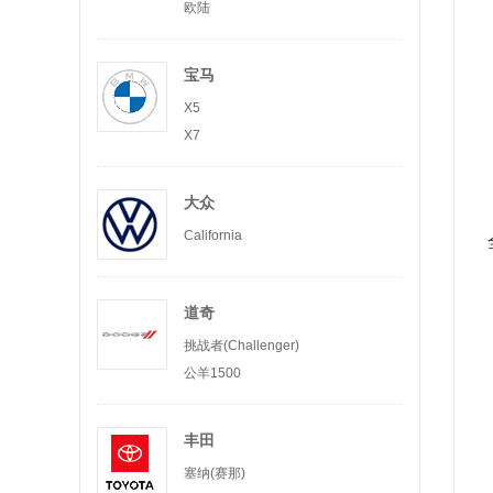
欧陆
宝马
X5
X7
大众
California
道奇
挑战者(Challenger)
公羊1500
丰田
塞纳(赛那)