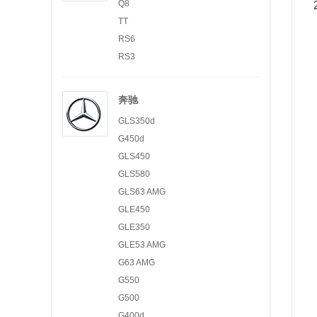
Q8
TT
RS6
RS3
奔驰
GLS350d
G450d
GLS450
GLS580
GLS63 AMG
GLE450
GLE350
GLE53 AMG
G63 AMG
G550
G500
G400d