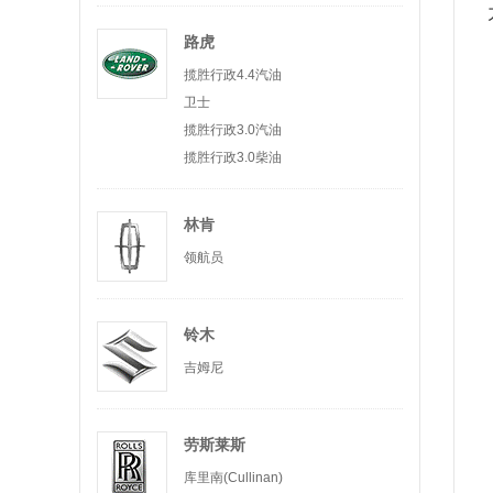
路虎
揽胜行政4.4汽油
卫士
揽胜行政3.0汽油
揽胜行政3.0柴油
林肯
领航员
铃木
吉姆尼
劳斯莱斯
库里南(Cullinan)