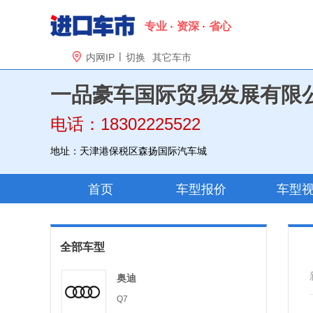
专业
资深
省心
|

内网IP
切换
其它车市
一品豪车国际贸易发展有限
电话：18302225522
地址：天津港保税区森扬国际汽车城
首页
车型报价
车型
全部车型
奥迪
Q7