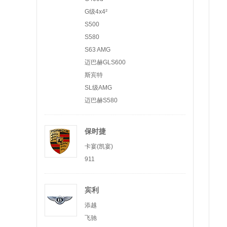
G级4x4²
S500
S580
S63 AMG
迈巴赫GLS600
斯宾特
SL级AMG
迈巴赫S580
保时捷
卡宴(凯宴)
911
宾利
添越
飞驰