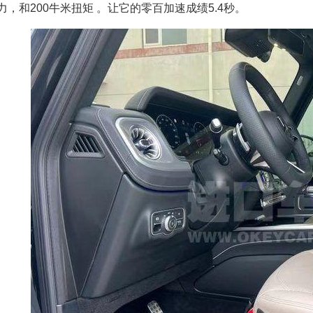
力，和200牛米扭矩 。让它的零百加速成绩5.4秒。