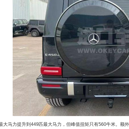
最大马力提升到449匹最大马力，但峰值扭矩只有560牛米。额外