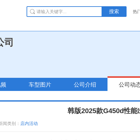
搜索
热
公司
视频
车型图片
公司介绍
公司动
韩版2025款G450d性
新闻类别：
店内活动