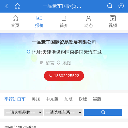



一品豪车国际贸易发展有限公司






首页
报价
简介
动态
视频
一品豪车国际贸易发展有限公司

地址:天津港保税区森扬国际汽车城

留言

地图
18302225522

平行进口车
美规
中东版
加版
欧版
墨版

雪佛兰科尔维特