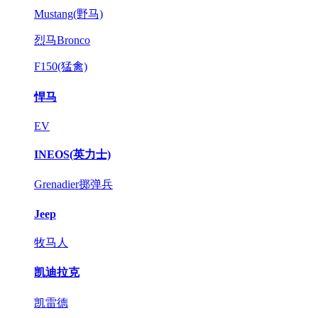
Mustang(野马)
烈马Bronco
F150(猛禽)
悍马
EV
INEOS(英力士)
Grenadier掷弹兵
Jeep
牧马人
凯迪拉克
凯雷德