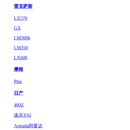
雷克萨斯
LX570
GX
LM300h
LM350
LX600
摩根
Plus
日产
400Z
途乐Y62
Armada阿曼达