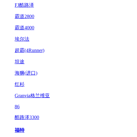
FJ酷路泽
霸道2800
霸道4000
埃尔法
超霸(4Runner)
坦途
海狮(进口)
红杉
Granvia格兰维亚
86
酷路泽3300
福特