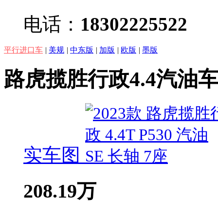
电话：
18302225522
平行进口车
|
美规
|
中东版
|
加版
|
欧版
|
墨版
路虎揽胜行政4.4汽油
实车图
208.19
万