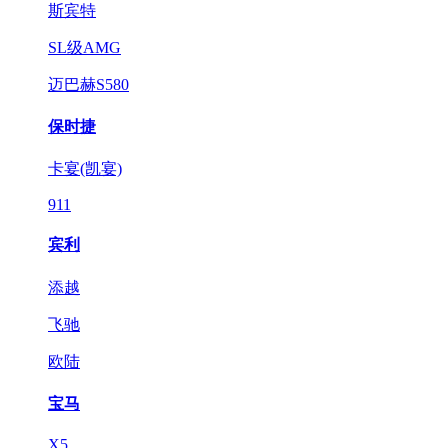
斯宾特
SL级AMG
迈巴赫S580
保时捷
卡宴(凯宴)
911
宾利
添越
飞驰
欧陆
宝马
X5