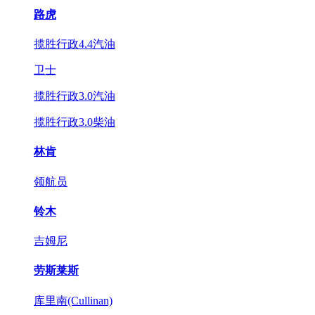
路虎
揽胜行政4.4汽油
卫士
揽胜行政3.0汽油
揽胜行政3.0柴油
林肯
领航员
铃木
吉姆尼
劳斯莱斯
库里南(Cullinan)