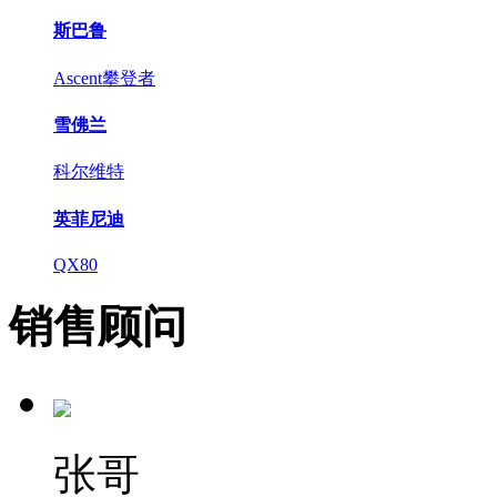
斯巴鲁
Ascent攀登者
雪佛兰
科尔维特
英菲尼迪
QX80
销售顾问
张哥