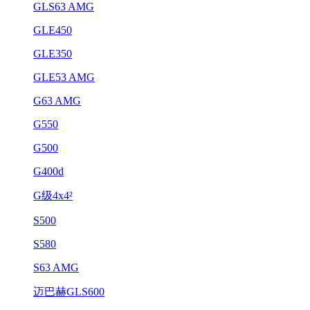
GLS63 AMG
GLE450
GLE350
GLE53 AMG
G63 AMG
G550
G500
G400d
G级4x4²
S500
S580
S63 AMG
迈巴赫GLS600