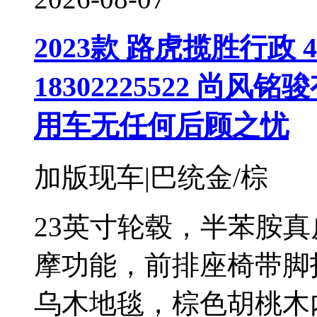
2023款 路虎揽胜行政 4.
18302225522 
用车无任何后顾之忧
加版现车|巴统金/棕
23英寸轮毂，半苯胺真
摩功能，前排座椅带脚
乌木地毯，棕色胡桃木