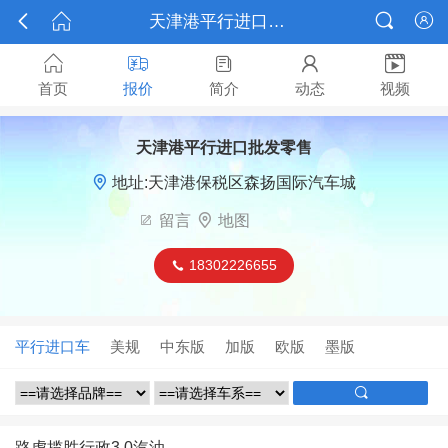



天津港平行进口批发零售






首页
报价
简介
动态
视频
天津港平行进口批发零售

地址:天津港保税区森扬国际汽车城

留言

地图
18302226655

平行进口车
美规
中东版
加版
欧版
墨版

路虎揽胜行政3.0汽油