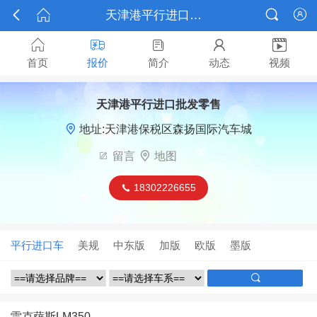



天津港平行进口批发零售






首页
报价
简介
动态
视频
天津港平行进口批发零售

地址:天津港保税区森扬国际汽车城

留言

地图
18302226655

平行进口车
美规
中东版
加版
欧版
墨版

雷克萨斯LM350