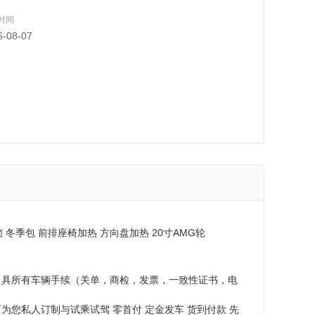
同微信）欢迎咨询 全国可分期
时间
6-08-07
轮毂锁 冬季包 前排座椅加热 方向盘加热 20寸AMG轮
出具所有车辆手续（关单，商检，发票，一致性证书，电
您私人订制与试乘试驾 零首付 定金发车 货到付款 先