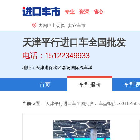
专业
资深
省心
|

内网IP
切换
其它车市
天津平行进口车全国批发
电话：15122349933
地址：天津港保税区森扬国际汽车城
首页
车型报价
车型
当前位置：
天津平行进口车全国批发
>
车型报价
>
GLE450