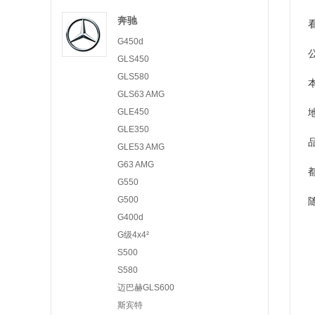
奔驰
G450d
GLS450
GLS580
GLS63 AMG
GLE450
GLE350
GLE53 AMG
G63 AMG
G550
G500
G400d
G级4x4²
S500
S580
迈巴赫GLS600
斯宾特