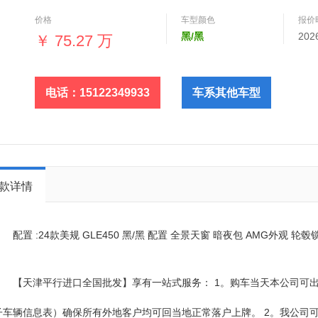
动=联系方式15122349933敬业（
价格
车型颜色
报价
黑/黑
202
￥
75.27 万
电话：15122349933
车系其他车型
款详情
配置 :24款美规 GLE450 黑/黑 配置 全景天窗 暗夜包 AMG外观 
【天津平行进口全国批发】享有一站式服务： 1。购车当天本公司可
子车辆信息表）确保所有外地客户均可回当地正常落户上牌。 2。我公司可为