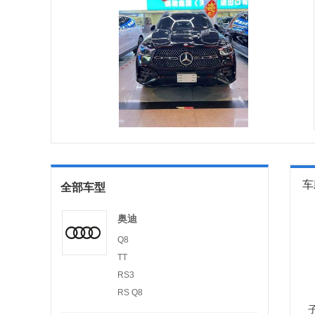
车
全部车型
奥迪
Q8
TT
RS3
RS Q8