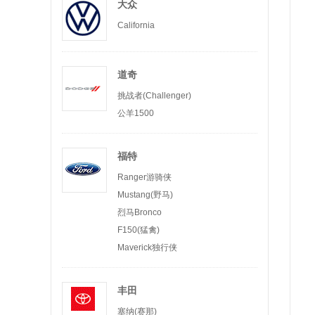
大众
California
道奇
挑战者(Challenger)
公羊1500
福特
Ranger游骑侠
Mustang(野马)
烈马Bronco
F150(猛禽)
Maverick独行侠
丰田
塞纳(赛那)