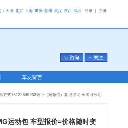
门：
天津
北京
上海
重庆
苏州
武汉
陕西
深圳
登录
|
注册
态
车友留言
=联系方式15122349933敬业（同微信）欢迎咨询 全国可分期
0 AMG运动包 车型报价=价格随时变