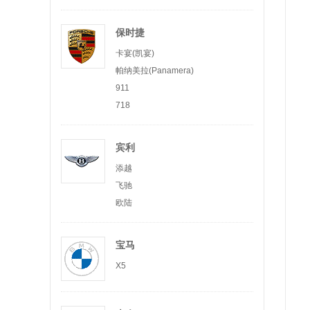
保时捷
卡宴(凯宴)
帕纳美拉(Panamera)
911
718
宾利
添越
飞驰
欧陆
宝马
X5