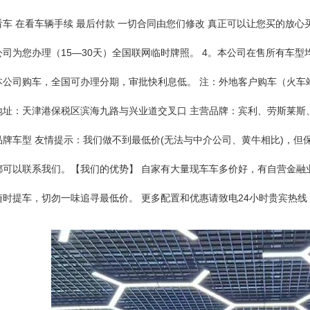
看车 在看车辆手续 最后付款 一切合同由您们修改 真正可以让您买的放心
公司为您办理（15—30天）全国联网临时牌照。 4。本公司在售所有车型
本公司购车，全国可办理分期，审批快利息低。 注：外地客户购车（火车
地址：天津港保税区滨海九路与兴业道交叉口 主营品牌：宾利、劳斯莱斯
品牌车型 友情提示：我们做不到最低价(无法与中介公司、黄牛相比)，
都可以联系我们。【我们的优势】 自家有大量现车车多价好，有自营金融
随时提车，切勿一味追寻最低价。 更多配置和优惠请致电24小时贵宾热线： 敬