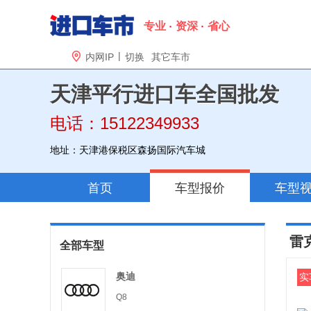
专业
资深
省心
|

内网IP
切换
其它车市
天津平行进口车全国批发
电话：15122349933
地址：天津港保税区森扬国际汽车城
首页
车型报价
车型
雷
全部车型
奥迪
实
Q8