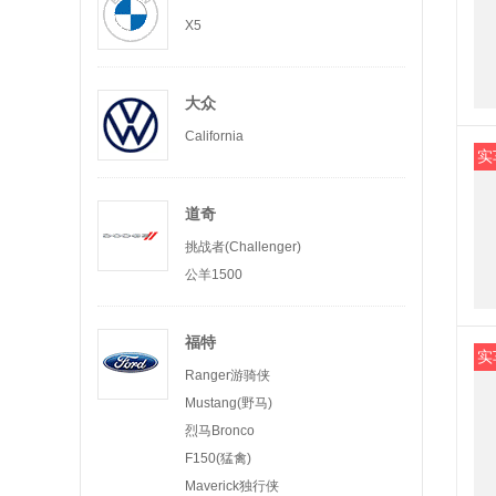
X5
大众
California
实
道奇
挑战者(Challenger)
公羊1500
福特
实
Ranger游骑侠
Mustang(野马)
烈马Bronco
F150(猛禽)
Maverick独行侠