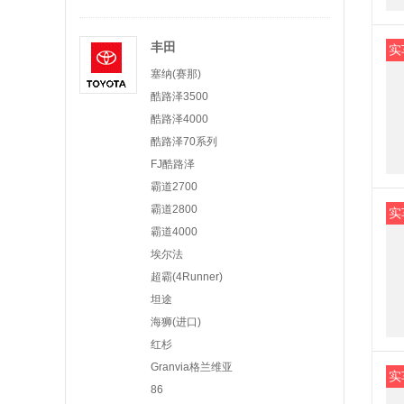
丰田
实
塞纳(赛那)
酷路泽3500
酷路泽4000
酷路泽70系列
FJ酷路泽
霸道2700
霸道2800
实
霸道4000
埃尔法
超霸(4Runner)
坦途
海狮(进口)
红杉
Granvia格兰维亚
实
86