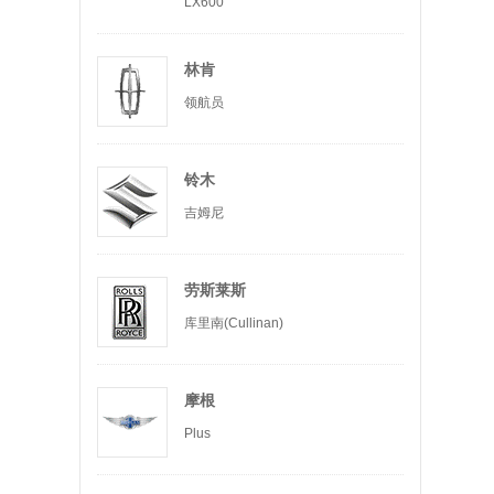
LX600
林肯
领航员
铃木
吉姆尼
劳斯莱斯
库里南(Cullinan)
摩根
Plus