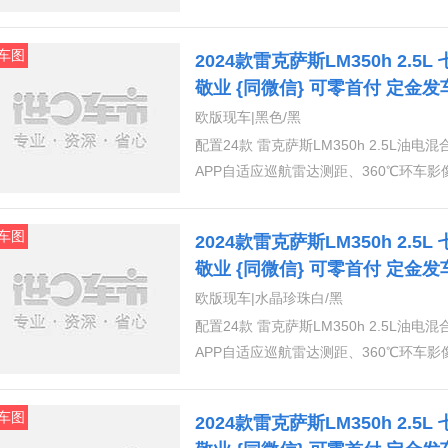
RSA自适应远光灯系统-AHS紧急驾驶助
普通/运动/舒适/定制自适应悬架系统-A
车图
2024款雷克萨斯LM350h 2.5L
周围环境全景图-PVM盲点监控系统-BS
敬业 {同微信} 可零首付 定金
控助手-FCTA外部19“锻造合金轮毂(2
欧版现车|黑色/黑
全景屋顶LED头灯具有动态前照灯高度
配置24款 雷克萨斯LM350h 2.5L油电
向灯功能LED方向指示灯·外后视镜-自
APP自适应巡航雷达测距、360℃环车
向盘，加热无钥匙智能进入系统，方便关
一排二排座椅通风加热、后排娱乐、驾驶
照明-7个座位带自动光圈的电致变色内后
灯、可加热自动折叠外后视镜带记忆功能
桌(可折叠)车顶行李厢的控制面板前排
车图
2024款雷克萨斯LM350h 2.5L
动角度调节、多层隔音玻璃胎压监测、上
（后排）纳米离子发生器第二排座椅:VI
敬业 {同微信} 可零首付 定金
统前排和第三排座椅:半苯胺真皮座椅;第二
欧版现车|水晶珍珠白/黑
合电动可调前排座椅，带记忆功能(驾驶
配置24款 雷克萨斯LM350h 2.5L油电
动可调腰部支撑(第二排)舒适的第三排座
APP自适应巡航雷达测距、360℃环车
通风座椅(第二排座椅)·插座220伏/1500瓦
一排二排座椅通风加热、后排娱乐、驾驶
灯、可加热自动折叠外后视镜带记忆功能
车图
2024款雷克萨斯LM350h 2.5L
动角度调节、多层隔音玻璃胎压监测、上