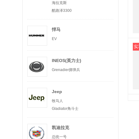
海拉克斯
酷路泽3300
悍马
EV
实
INEOS(英力士)
Grenadier掷弹兵
Jeep
牧马人
Gladiator角斗士
凯迪拉克
总统一号