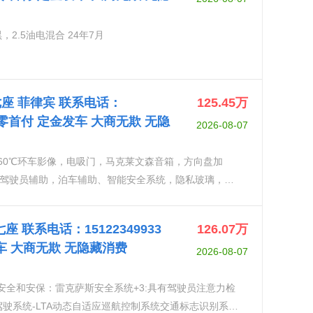
黑，2.5油电混合 24年7月
L 七座 菲律宾 联系电话：
125.45
万
} 可零首付 定金发车 大商无欺 无隐
2026-08-07
360℃环车影像，电吸门，马克莱文森音箱，方向盘加
驾驶员辅助，泊车辅助、智能安全系统，隐私玻璃，
记忆功能、防眩光功能、倒车自动角度调节带记忆功能、
测，上坡辅助
 七座 联系电话：15122349933
126.07
万
发车 大商无欺 无隐藏消费
2026-08-07
5万安全和安保：雷克萨斯安全系统+3:具有驾驶员注意力检
驾驶系统-LTA动态自适应巡航控制系统交通标志识别系统-