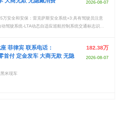
发车 大商无欺 无隐藏消费
2026-08-07
145万安全和安保：雷克萨斯安全系统+3:具有驾驶员注意
自动驾驶系统-LTA动态自适应巡航控制系统交通标志识别
驾驶助理主动驾驶助理-PDA车道偏离警告系统全轮驱动4x4
统-AVS电子驻车制动器前后智能停车传感器(检测静止物
L 七座 菲律宾 联系电话：
182.38
万
统-BSM自动变道辅助器-LCA自动遥控停车车辆前方交叉
} 可零首付 定金发车 大商无欺 无隐
2026-08-07
毂(225/55)旅行备胎带隔音材料的前侧窗隔音后玻璃彩色
灯高度调节的自适应AHS远光灯系统前照灯清洗器雨量传
座 黑米现车
镜-自动折叠，带记忆功能，加热和防眩光电动可调转向柱
方便关闭/打开侧门电动门·电子门锁休息室环境照明系统
色内后视镜。电动调节遮阳板门饰花纹:田原+绒面革后排
板前排座椅自动气候控制，2区雷克萨斯气候礼宾服务空调
VIP座椅(电动调节，带按摩功能)第三排座椅，带简易折
第二排座椅:1苯胺真皮革(与麂皮结合)前扶手:田原+绒
驾驶员)第三排座椅:舒适的水平折叠功能前排和后排座椅
排座椅通道系统(手动步入式)前后加热座椅(第二排座椅)