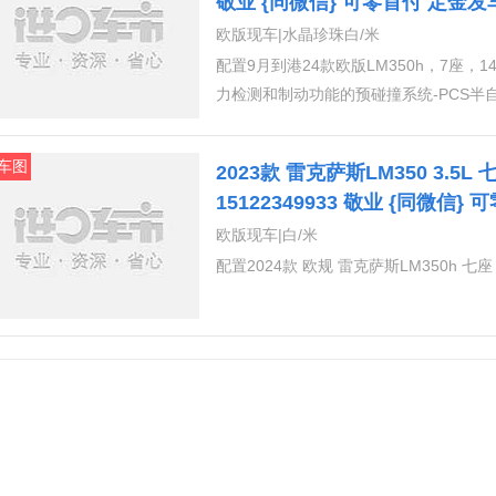
敬业 {同微信} 可零首付 定金
欧版现车|水晶珍珠白/米
配置9月到港24款欧版LM350h，7座，
力检测和制动功能的预碰撞系统-PCS半
系统-RSA自适应远光灯系统-AHS紧急
环保/普通/运动/舒适/定制自适应悬架系
车图
2023款 雷克萨斯LM350 3.5
体)汽车周围环境全景图-PVM盲点监控系
15122349933 敬业 {同微信
交通监控助手-FCTA外部19“锻造合金轮
藏消费
欧版现车|白/米
后车窗全景屋顶LED头灯具有动态前照
配置2024款 欧规 雷克萨斯LM350h 七
感器转向灯功能LED方向指示灯·外后视
木质方向盘，加热无钥匙智能进入系统，
·欢迎照明-7个座位带自动光圈的电致变
座椅侧桌(可折叠)车顶行李厢的控制面
系统（后排）纳米离子发生器第二排座椅:
叠系统前排和第三排座椅:半苯胺真皮座椅;
面组合电动可调前排座椅，带记忆功能(
的电动可调腰部支撑(第二排)舒适的第三