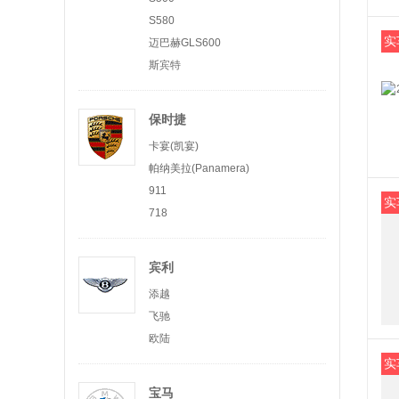
S580
实
迈巴赫GLS600
斯宾特
保时捷
卡宴(凯宴)
帕纳美拉(Panamera)
911
实
718
宾利
添越
飞驰
欧陆
实
宝马