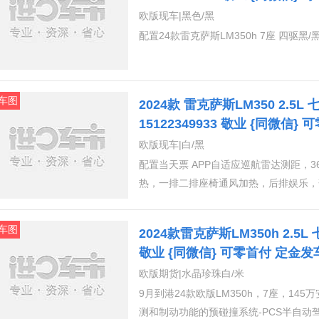
藏消费
欧版现车|黑色/黑
配置24款雷克萨斯LM350h 7座 四驱黑/
车图
2024款 雷克萨斯LM350 2.5
15122349933 敬业 {同微信
藏消费
欧版现车|白/黑
配置当天票 APP自适应巡航雷达测距，
热，一排二排座椅通风加热，后排娱乐，
LED大灯，可加热自动折叠外后视镜带
倒车自动角度调节，多层隔音玻璃胎压监
车图
2024款雷克萨斯LM350h 2.5L
敬业 {同微信} 可零首付 定金
欧版期货|水晶珍珠白/米
9月到港24款欧版LM350h，7座，14
测和制动功能的预碰撞系统-PCS半自动