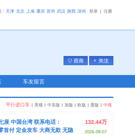
门：
天津
北京
上海
重庆
苏州
武汉
陕西
深圳
登录
|
注册
态
车友留言
平行进口车
美规
中东版
加版
欧版
墨版
中规
|
|
|
|
|
|
5L 七座 中国台湾 联系电话：
132.44
万
} 可零首付 定金发车 大商无欺 无隐
2026-08-07