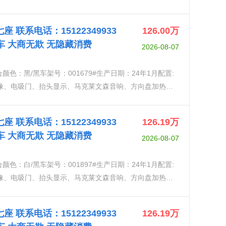
理主动驾驶助理-PDA车道偏离警告系统全轮驱动4x4环保/
VS电子驻车制动器前后智能停车传感器(检测静止物体)汽车
 七座 联系电话：15122349933
126.00
万
M自动变道辅助器-LCA自动遥控停车车辆前方交叉交通监
发车 大商无欺 无隐藏消费
2026-08-07
25/55)旅行备胎带隔音材料的前侧窗隔音后玻璃彩色后车窗
调节的自适应AHS远光灯系统前照灯清洗器雨量传感器转
混合颜色：黑/黑车架号：001679#生产日期：24年1月配置:
动折叠，带记忆功能，加热和防眩光电动可调转向柱木质方
影像、电吸门、抬头显示、马克莱文森音响、方向盘加热、
闭/打开侧门电动门·电子门锁休息室环境照明系统·欢迎
员辅助、泊车辅助、智能安全系统、隐私玻璃、LED大
视镜。电动调节遮阳板门饰花纹:田原+绒面革后排座椅侧
、防眩光功能、倒车自动角度调节带记忆功能、倒车自
座椅自动气候控制，2区雷克萨斯气候礼宾服务空调系统
 七座 联系电话：15122349933
126.19
万
坡辅助
P座椅(电动调节，带按摩功能)第三排座椅，带简易折叠系
发车 大商无欺 无隐藏消费
2026-08-07
排座椅:1苯胺真皮革(与麂皮结合)前扶手:田原+绒面组
员)第三排座椅:舒适的水平折叠功能前排和后排座椅的电
混合颜色：白/黑车架号：001897#生产日期：24年1月配置:
椅通道系统(手动步入式)前后加热座椅(第二排座椅)前后
影像、电吸门、抬头显示、马克莱文森音响、方向盘加热、
抬头显示器MarkLevin
员辅助、泊车辅助、智能安全系统、隐私玻璃、LED大
、防眩光功能、倒车自动角度调节带记忆功能、倒车自
 七座 联系电话：15122349933
126.19
万
坡辅助