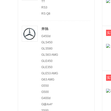
TT
RS3
RS Q8
奔驰
实
G450d
GLS450
GLS580
GLS63 AMG
GLE450
GLE350
GLE53 AMG
实
G63 AMG
G550
G500
G400d
G级4x4²
S500