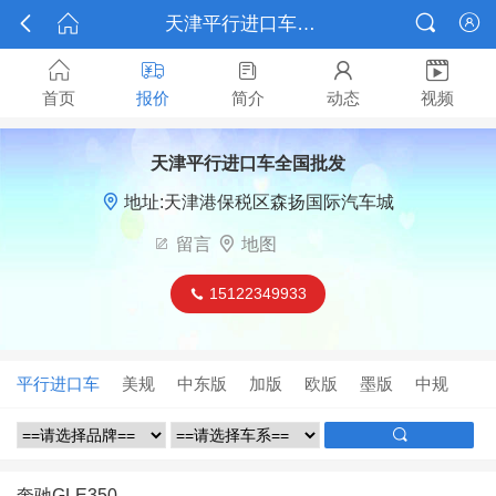



天津平行进口车全国批发






首页
报价
简介
动态
视频
天津平行进口车全国批发

地址:天津港保税区森扬国际汽车城

留言

地图
15122349933

平行进口车
美规
中东版
加版
欧版
墨版
中规

奔驰GLE350