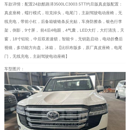
车款详情：
配置24款酷路泽3500LC3003.5TT约旦版真皮版配置：
真皮座椅，蠕行模式，坦克掉头，电尾门，主副驾驶电动座椅，无
线充电，带前小杠，后备箱镀铬条反光贴，车身防擦条，银色行李
架，倒影，9寸屏， 前4后4电眼，4气囊，LED大灯，大灯清洗，天
窗，18寸铝轮，中后双差速锁，智能卡，无钥匙启动，电动折叠后
视镜，多功能方向盘，冰箱，【比织布版多，原厂真皮座椅，电尾
门，无线充电，主副驾驶电动座椅】
车型图片：