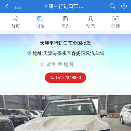



天津平行进口车全国批发报价






首页
报价
简介
动态
视频
天津平行进口车全国批发

地址:天津港保税区森扬国际汽车城

留言

地图
15122349933
