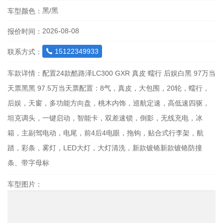
黑/黑
车型颜色：
2026-08-08
报价时间：
15122349933
联系方式：

车款详情：
配置24款酷路泽LC300 GXR 真皮 蠕行 后娱白黑 97万当
天票黑黑 97.5万当天票配置：8气，真皮，大包围，20轮，蠕行，
后娱，天窗，多功能方向盘，桃木内饰，巡航定速，高低速四驱，
坦克调头，一键启动，智能卡，双差速锁，倒影，无线充电，冰
箱，主副驾电动，电尾，前4后4电眼，拖钩，贴合式行李架，航
踏，彩条，雾灯，LED大灯，大灯清洗，新款镀铬新款镀铬防撞
条、带字母标
车型图片：