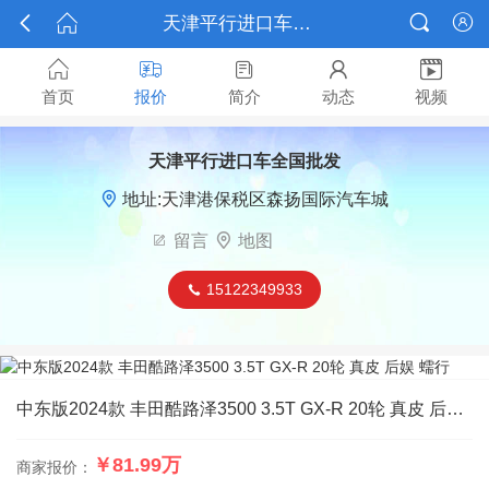



天津平行进口车全国批发报价






首页
报价
简介
动态
视频
天津平行进口车全国批发

地址:天津港保税区森扬国际汽车城

留言

地图
15122349933

中东版2024款 丰田酷路泽3500 3.5T GX-R 20轮 真皮 后娱 蠕行
￥81.99万
商家报价：