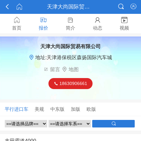



天津大尚国际贸易有限公司






首页
报价
简介
动态
视频
天津大尚国际贸易有限公司

地址:天津港保税区森扬国际汽车城

留言

地图
18630906661

平行进口车
美规
中东版
加版
欧版

丰田霸道4000