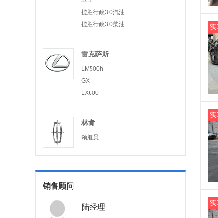
卫士
揽胜行政3.0汽油
揽胜行政3.0柴油
实
雷克萨斯
LM500h
GX
LX600
实
林肯
领航员
销售顾问
实
陆经理