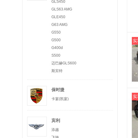
GLS450
GLS63 AMG
GLE450
G63 AMG
G550
G500
实
G400d
S500
迈巴赫GLS600
斯宾特
保时捷
实
卡宴(凯宴)
宾利
添越
飞驰