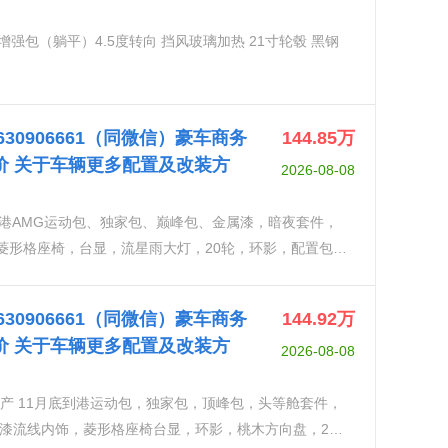
增强包（躺平）4.5度转向 挡风玻璃加热 21寸轮毂 黑钢
18630906661（同微信）豪车商务
144.85
万
价 关于车辆更多配置及改装方
2026-08-08
，菱形格座椅，台显，流星雨大灯，20轮，环影，配置包分
G轮毂、运动制动系统、AMG脚垫、不锈钢油门刹车踏
座椅、增强型前排座椅加热、豪华前排头枕、Drive
18630906661（同微信）豪车商务
144.92
万
示）巅峰包（带记忆功能的电动舷外后排座椅、带按摩功能的
价 关于车辆更多配置及改装方
2026-08-08
增强型后排座椅加热、后排座椅颈部加热、后舱 MBUX
漆流线内饰，菱形格座椅台显，环影，桃木方向盘，20