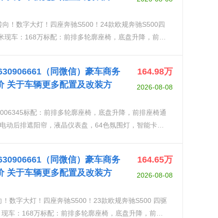
华后排座椅包 （电动调节后排座椅带记忆、后排座椅通
向！数字大灯！四座奔驰S500！24款欧规奔驰S500四
排MBUX平板电脑、后排电动遮阳帘）5️⃣豪华后排座
米现车：168万标配：前排多轮廓座椅，底盘升降，前排
节副驾驶座椅、副驾座椅调节范围增加，靠背可向前倾斜
排座椅记忆，无线充电，电动后排遮阳帘，液晶仪表
枕带4向电动调节、后舱MBUX内部助理、后座安全带自
，全景天窗，环影，柏林之声音响，主动刹车系统，主
后排独立温度控制、自适应后舱照明、后舱无线充电）
18630906661（同微信）豪车商务
164.98
万
，智能魔术车身2️⃣后轮10度转向桃盘数字大灯3️⃣豪华包
、后排座椅折叠桌、行政右后排座椅带腿托和踏板、）7️⃣
价 关于车辆更多配置及改装方
2026-08-08
座椅快速加热、前舒适头枕、前排多轮廓座椅带按摩）
️⃣钢琴漆流线内饰9️⃣单选21轮主动氛围灯
椅带记忆、后排座椅通风、后排座椅快速加热、后座颈部加
：006345标配：前排多轮廓座椅，底盘升降，前排座椅通
帘）5️⃣豪华后排座椅增强包（司机包：主驾和右后排可
电动后排遮阳帘，液晶仪表盘，64色氛围灯，智能卡，
，靠背可向前倾斜23度，头枕可折叠。、易于调节的后
360环影，柏林之声音响，主动刹车系统，主动车道保
部助理、后座安全带自动伸出、特别设计后排安全带扣带灯
轮熏黑轮皮质方向盘，数字大灯后排娱乐前排多轮廓座椅，
、后舱无线充电）6️⃣行政后排座椅包（四座、后座中控
18630906661（同微信）豪车商务
164.65
万
加热，座椅记忆抬头显示
托和踏板、）7️⃣科技包（增强现实抬头显示、3D仪
价 关于车辆更多配置及改装方
2026-08-08
4色主动氛围灯
！数字大灯！四座奔驰S500！23款欧规奔驰S500 四驱