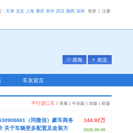
门：
天津
北京
上海
重庆
苏州
武汉
陕西
深圳
登录
|
注册
态
车友留言
平行进口车
美规
中东版
加版
欧版
|
|
|
|
18630906661（同微信）豪车商务
144.92
万
价 关于车辆更多配置及改装方
2026-08-08