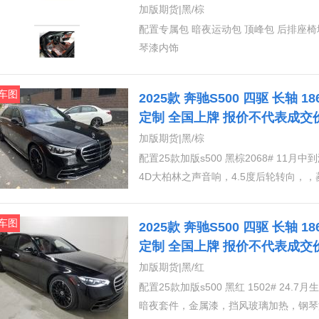
案
加版期货|黑/棕
配置专属包 暗夜运动包 顶峰包 后排座椅
琴漆内饰
车图
2025款 奔驰S500 四驱 长轴 
定制 全国上牌 报价不代表成交
案
加版期货|黑/棕
配置25款加版s500 黑棕2068# 11月中到港AMG运动包、独家包、巅峰包、金属漆，暗夜套件，
4D大柏林之声音响，4.5度后轮转向，
解：AMG运动包（AMG车身造型、AM
板）独家包（纳帕皮革内饰、气候舒适前排
车图
2025款 奔驰S500 四驱 长轴 
Dynamic 多轮廓前排座椅、抬头显
定制 全国上牌 报价不代表成交
多轮廓后排座椅、气候舒适型后排座椅、
案
加版期货|黑/红
平板电脑、电动后窗遮阳帘）
配置25款加版s500 黑红 1502# 24.7月生产 11月底到港运动包，独家包，顶峰包，头等舱套件，
暗夜套件，金属漆，挡风玻璃加热，钢琴