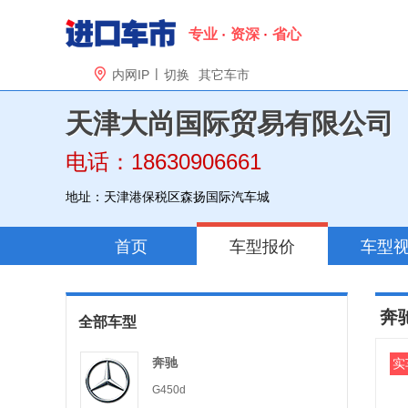
专业
资深
省心
|

内网IP
切换
其它车市
天津大尚国际贸易有限公司
电话：18630906661
地址：天津港保税区森扬国际汽车城
首页
车型报价
车型
奔
全部车型
奔驰
实
G450d