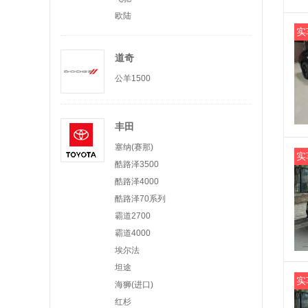
欧陆
实
道奇
公羊1500
丰田
塞纳(赛那)
实
酷路泽3500
酷路泽4000
酷路泽70系列
霸道2700
霸道4000
埃尔法
坦途
实
海狮(进口)
红杉