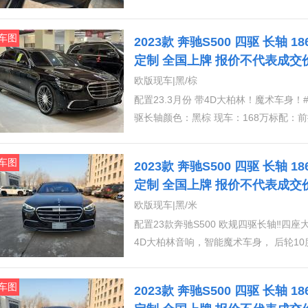
座椅通风加热按摩，前座椅快速加热，前
盘，64色氛围灯，智能卡，电吸门，电
车图
2023款 奔驰S500 四驱 长轴 
动刹车系统，主动车道保持，几何多光束大灯
定制 全国上牌 报价不代表成交
轮10度转向 桃盘 数字大灯3️⃣豪华包（纳帕真皮菱形格内饰、前座椅通风、前座椅快速加热、前舒
案
欧版现车|黑/棕
适头枕、前排多轮廓座椅带按摩）4️⃣豪
配置23.3月份 带4D大柏林！魔术车身！#6258四座奔驰S500！超级便宜！23款欧规奔驰S500 四
风、后排座椅快速加热、后座颈部加热、后
驱长轴颜色：黑棕 现车：168万标配：前排多轮廓座椅，底盘升降，前排座椅通风加热按摩，前
椅增强包 （司机包：主驾和右后排可调
座椅快速加热，前排座椅记忆，无线充电
23度，头枕可折叠。、易于调节的后排头
卡，电吸门，电尾门，雷达测距，全景天
动伸出、特别设计后排安全带扣带灯光、
车图
2023款 奔驰S500 四驱 长轴 
保持，几何多光束大灯，前后雷达，1️⃣4D大
6️⃣行政后排座椅包（四座、后座中控台
定制 全国上牌 报价不代表成交
大灯3️⃣豪华包（纳帕真皮菱形格内饰
科技包（增强现实抬头显示、3D仪表）、8
案
欧版现车|黑/米
座椅带按摩、抬显、360环影、后方交叉
配置23款奔驰S500 欧规四驱长轴‼️四座大满
忆、后排多轮廓座椅带按摩、后排座椅通
4D大柏林音响，智能魔术车身， 后轮1
电脑、后排电动遮阳帘）5️⃣豪华后排座
增强包 、科技包、黑钢琴木、数字大灯、
驾座椅调节范围增加，靠背可向前倾斜2
节、后舱MBUX内部助理、后座安全带
车图
2023款 奔驰S500 四驱 长轴 
制、自适应后舱照明、后舱无线充电）6