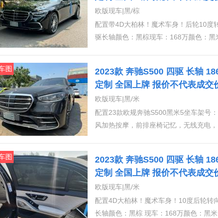
案
欧版现车|黑/棕
适头枕、前排多轮廓座椅带按摩）4️⃣豪
配置带4D大柏林！魔术车身！后轮10度转
风、后排座椅快速加热、后座颈部加热、后
驱长轴颜色：黑棕现车：168万颜色：黑
椅增强包 （司机包：主驾和右后排可调
座椅通风加热按摩，前座椅快速加热，前
23度，头枕可折叠。、易于调节的后排头
盘，智能卡，电吸门，电尾门，雷达测距
动伸出、特别设计后排安全带扣带灯光、
车图
2023款 奔驰S500 四驱 长轴 
动车道保持，前后雷达，1️⃣4D大柏林音响
6️⃣行政后排座椅包（四座、后座中控台
定制 全国上牌 报价不代表成交
（纳帕真皮菱形格内饰、前座椅通风、前
科技包（增强现实抬头显示、3D仪表）、8
案
欧版现车|黑/米
4️⃣豪华后排座椅包（电动调节后排座
配置23款欧规奔驰S500黑米5坐车架号
热、后排MBUX平板电脑、后排电动遮阳
风加热按摩，前排座椅记忆，无线充电，
调节副驾驶座椅、副驾座椅调节范围增加
电吸门，电尾门，雷达测距，全景天窗，
排头枕带4向电动调节、后舱MBUX内
持，前后雷达，标配＋AMG外观＋21
光、后排独立温度控制、自适应后舱照明
车图
2023款 奔驰S500 四驱 长轴 
头枕，菱形格座椅后座椅电动调节，通风
台、后排座椅折叠桌、行政右后排座椅带腿
定制 全国上牌 报价不代表成交
表）、8️⃣钢琴漆流线内饰9️⃣单选21轮6
案
欧版现车|黑/米
配置4D大柏林！魔术车身！10度后轮转向
长轴颜色：黑棕 现车：168万颜色：黑米 现车：168万标配：前排多轮廓座椅，底盘升降，前排