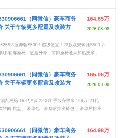
排座椅记忆，无线充电，电动后排遮阳帘，液晶仪表
尾门，雷达测距，全景天窗，360环影，柏林之声音响，主
18630906661（同微信）豪车商务
164.65
万
，前后雷达，1️⃣4D大柏林音响，智能魔术车身2️⃣后
价 关于车辆更多配置及改装方
2026-08-08
华后排座椅包 （电动调节后排座椅带记忆、后排座椅通
排MBUX平板电脑、后排电动遮阳帘）5️⃣豪华后排座
节副驾驶座椅、副驾座椅调节范围增加，靠背可向前倾斜
，电动后排遮阳帘，液晶仪表盘，64色氛围灯，智能
枕带4向电动调节、后舱MBUX内部助理、后座安全带自
窗，360环影，柏林之声音响，主动刹车系统，主动车道
后排独立温度控制、自适应后舱照明、后舱无线充电）
18630906661（同微信）豪车商务
165.06
万
柏林音响，智能魔术车身2️⃣后轮10度转向 桃盘 数字
、后排座椅折叠桌、行政右后排座椅带腿托和踏板、）7️⃣
价 关于车辆更多配置及改装方
2026-08-08
、前座椅通风、前座椅快速加热、前舒适头枕、前排多轮廓
️⃣钢琴漆流线内饰9️⃣单选21轮主动氛围灯
交通警报）4️⃣豪华后排座椅包 （电动调节后排座椅带记
配黑棕 168万‼️谈 23.3月 手续齐黑米 168万‼️21轮，
风、后排座椅快速加热、后座颈部加热、后排MBUX平板
0度转向 桃盘、 豪华包、豪华后排座椅包 、豪华后排座椅
椅增强包 （司机包：主驾和右后排可调节副驾驶座椅、副
 主动氛围灯
3度，头枕可折叠。、易于调节的后排头枕带4向电动调
自动伸出、特别设计后排安全带扣带灯光、后排独立温度控
18630906661（同微信）豪车商务
164.98
万
️⃣行政后排座椅包（四座、后座中控台、后排座椅折叠