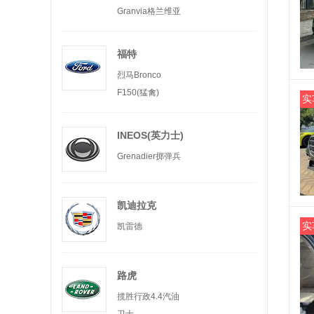
Granvia格兰维亚
福特
烈马Bronco
F150(猛禽)
实
INEOS(英力士)
Grenadier掷弹兵
凯迪拉克
实
凯雷德
路虎
揽胜行政4.4汽油