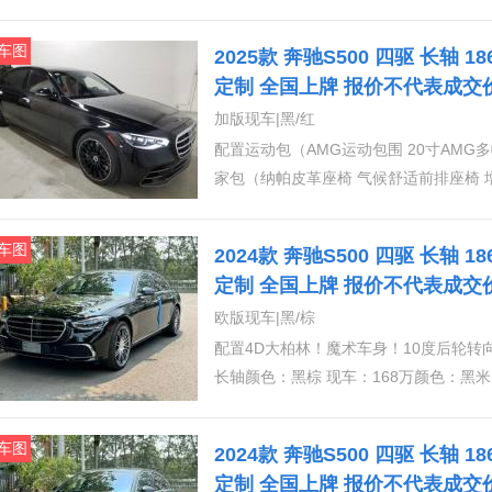
轮，流星雨大灯配置:运动包（AMG运动包
不锈钢踏板）独家包=豪华包（纳帕皮革座
车图
2025款 奔驰S500 四驱 长轴 
枕 前排座椅按摩 抬显 环影 后部交叉
定制 全国上牌 报价不代表成交
多轮廓按摩座椅，舒适气候后排座椅，增
案
加版现车|黑/红
排电动遮阳帘）头等舱套件=以前独家包
配置运动包（AMG运动包围 20寸AMG
里，扩展装饰元素，照明门槛，镀铬树干
家包（纳帕皮革座椅 气候舒适前排座椅 
影 后部交叉交通警示）顶峰包，（动力
候后排座椅，增强型加热后排座椅，后座
车图
2024款 奔驰S500 四驱 长轴 
件（独家Napa真皮内饰，有对比缝线
定制 全国上牌 报价不代表成交
装饰）暗夜套件，金属漆，挡风玻璃加热
案
欧版现车|黑/棕
向盘，20轮，流星雨大灯
配置4D大柏林！魔术车身！10度后轮转向
长轴颜色：黑棕 现车：168万颜色：黑米 现车：168万标配：前排多轮廓座椅，底盘升降，前排
座椅通风加热按摩，前座椅快速加热，前
盘，64色氛围灯，智能卡，电吸门，电
车图
2024款 奔驰S500 四驱 长轴 
动刹车系统，主动车道保持，几何多光束大灯
定制 全国上牌 报价不代表成交
轮10度转向 桃盘 数字大灯3️⃣豪华包（纳帕真皮菱形格内饰、前座椅通风、前座椅快速加热、前舒