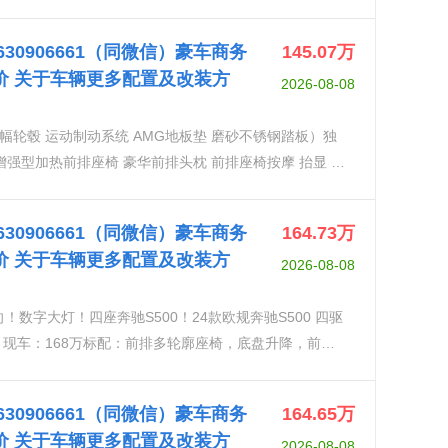
围 20寸AMG多幅轮毂 运动制动系统 AMG地板垫 磨砂
椅 气候舒适前排座椅 增强型加热前排座椅 豪华前排头
18630906661（同微信）豪车商务
145.07
万
交通警示）顶峰包，（动力外侧后排座椅带记忆功能，后排
价 关于车辆更多配置及改装方
2026-08-08
强型加热后排座椅，后座颈部加热，后排平板电脑，后
（独家Napa真皮内饰，有对比缝线地垫，动态顶板衬
多幅轮毂 运动制动系统 AMG地板垫 磨砂不锈钢踏板）独
装饰）——————————
增强型加热前排座椅 豪华前排头枕 前排座椅按摩 抬显 环
外侧后排座椅带记忆功能，后排多轮廓按摩座椅，舒适气
颈部加热，后排平板电脑，后排电动遮阳帘）头等舱套
18630906661（同微信）豪车商务
164.73
万
地垫，动态顶板衬里，扩展装饰元素，照明门槛，镀铬树干
价 关于车辆更多配置及改装方
2026-08-08
，钢琴漆流线内饰，菱形格座椅，台显，环影，桃木方
！数字大灯！四座奔驰S500！24款欧规奔驰S500 四驱
排座椅记忆，无线充电，电动后排遮阳帘，液晶仪表
尾门，雷达测距，全景天窗，360环影，柏林之声音响，主
18630906661（同微信）豪车商务
164.65
万
，前后雷达，1️⃣4D大柏林音响，智能魔术车身2️⃣后
价 关于车辆更多配置及改装方
2026-08-08