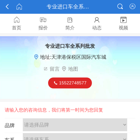



专业进口车全系列批发






首页
报价
简介
动态
视频
专业进口车全系列批发

地址:天津港保税区国际汽车城

留言

地图
15522748577

请输入您的咨询信息，我们将第一时间为您回复
品牌