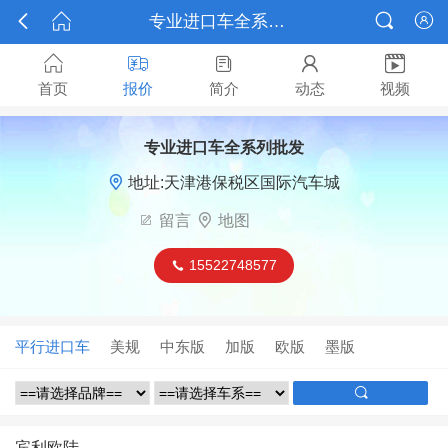



专业进口车全系列批发






首页
报价
简介
动态
视频
专业进口车全系列批发

地址:天津港保税区国际汽车城

留言

地图
15522748577

平行进口车
美规
中东版
加版
欧版
墨版

宾利欧陆