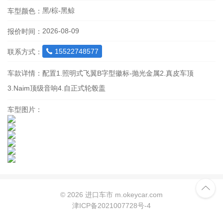
黑/棕-黑鲸
车型颜色：
2026-08-09
报价时间：
15522748577
联系方式：

车款详情：
配置1.照明式飞翼B字型徽标-抛光金属2.真皮车顶
3.Naim顶级音响4.自正式轮毂盖
车型图片：

©
2026 进口车市 m.okeycar.com
津ICP备2021007728号-4