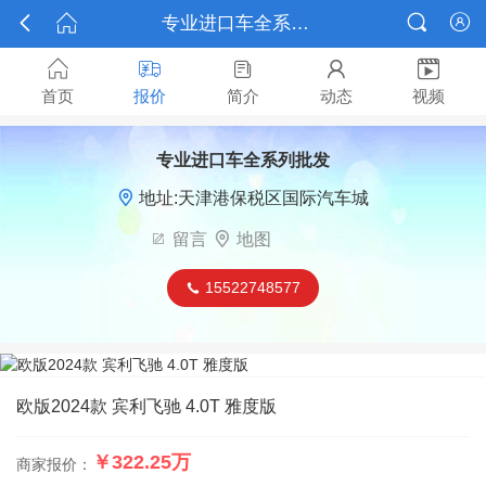



专业进口车全系列批发报价






首页
报价
简介
动态
视频
专业进口车全系列批发

地址:天津港保税区国际汽车城

留言

地图
15522748577

欧版2024款 宾利飞驰 4.0T 雅度版
￥322.25万
商家报价：