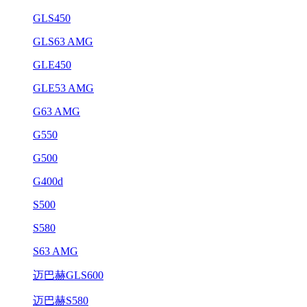
GLS450
GLS63 AMG
GLE450
GLE53 AMG
G63 AMG
G550
G500
G400d
S500
S580
S63 AMG
迈巴赫GLS600
迈巴赫S580