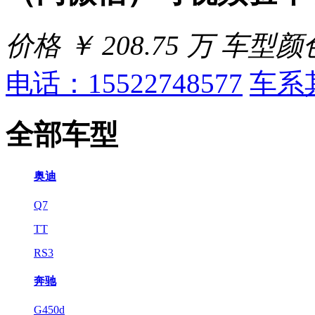
价格
￥
208.75 万
车型颜
电话：15522748577
车系
全部车型
奥迪
Q7
TT
RS3
奔驰
G450d