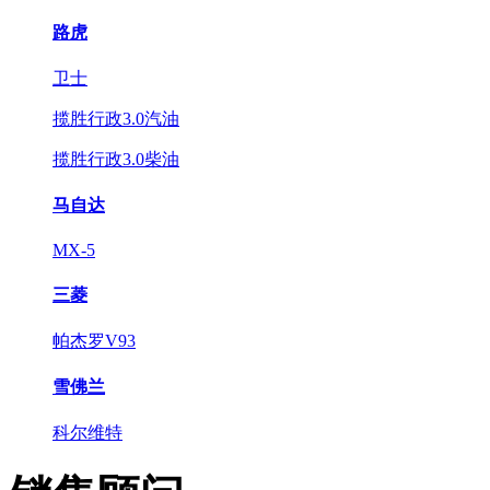
路虎
卫士
揽胜行政3.0汽油
揽胜行政3.0柴油
马自达
MX-5
三菱
帕杰罗V93
雪佛兰
科尔维特