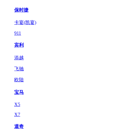
保时捷
卡宴(凯宴)
911
宾利
添越
飞驰
欧陆
宝马
X5
X7
道奇