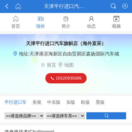



天津平行进口汽车旗帜店（海外直采）






首页
报价
简介
动态
视频
天津平行进口汽车旗帜店（海外直采）

地址:天津港滨海新区自由贸易区森扬国际汽车城

留言

地图
15620935686

平行进口车
美规
中东版
加版
欧版
墨版

道奇挑战者(Challenger)