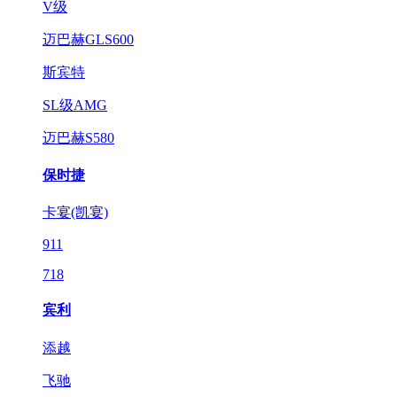
V级
迈巴赫GLS600
斯宾特
SL级AMG
迈巴赫S580
保时捷
卡宴(凯宴)
911
718
宾利
添越
飞驰