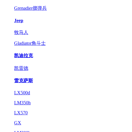
Grenadier掷弹兵
Jeep
牧马人
Gladiator角斗士
凯迪拉克
凯雷德
雷克萨斯
LX500d
LM350h
LX570
GX