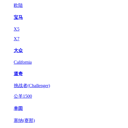
欧陆
宝马
X5
X7
大众
California
道奇
挑战者(Challenger)
公羊1500
丰田
塞纳(赛那)