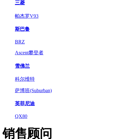
三菱
帕杰罗V93
斯巴鲁
BRZ
Ascent攀登者
雪佛兰
科尔维特
萨博班(Suburban)
英菲尼迪
QX80
销售顾问