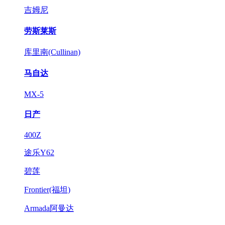
吉姆尼
劳斯莱斯
库里南(Cullinan)
马自达
MX-5
日产
400Z
途乐Y62
碧莲
Frontier(福坦)
Armada阿曼达