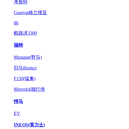
考斯特
Granvia格兰维亚
86
酷路泽3300
福特
Mustang(野马)
烈马Bronco
F150(猛禽)
Maverick独行侠
悍马
EV
INEOS(英力士)