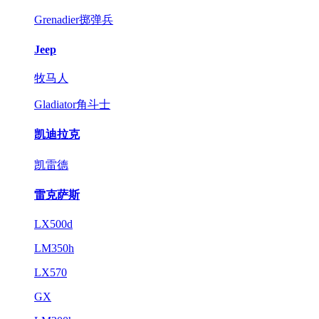
Grenadier掷弹兵
Jeep
牧马人
Gladiator角斗士
凯迪拉克
凯雷德
雷克萨斯
LX500d
LM350h
LX570
GX