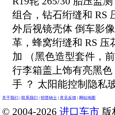
R19轮 265/30 胎压监
组合，钻石绗缝和 RS 
外后视镜壳体 倒车影像
革，蜂窝绗缝和 RS 
加 （黑色造型套件，
行李箱盖上饰有亮黑色 R
手 ？ 太阳能控制隐私
关于我们
|
联系我们
|
招贤纳士
|
意见反馈
|
网站地图
© 2004-
2026
进口车市
版