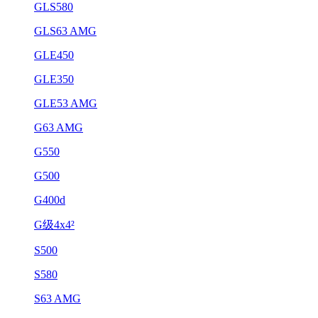
GLS580
GLS63 AMG
GLE450
GLE350
GLE53 AMG
G63 AMG
G550
G500
G400d
G级4x4²
S500
S580
S63 AMG