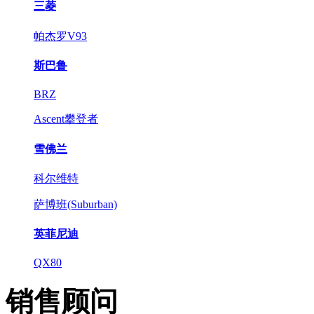
三菱
帕杰罗V93
斯巴鲁
BRZ
Ascent攀登者
雪佛兰
科尔维特
萨博班(Suburban)
英菲尼迪
QX80
销售顾问