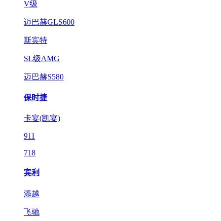
V级
迈巴赫GLS600
斯宾特
SL级AMG
迈巴赫S580
保时捷
卡宴(凯宴)
911
718
宾利
添越
飞驰