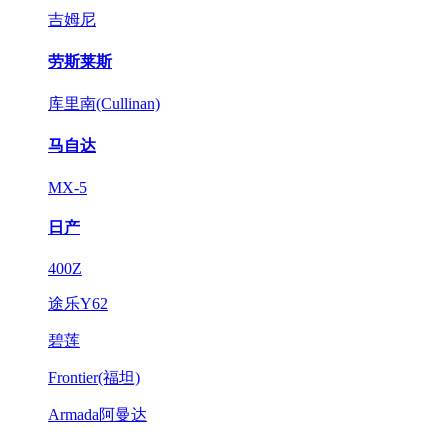
吉姆尼
劳斯莱斯
库里南(Cullinan)
马自达
MX-5
日产
400Z
途乐Y62
碧莲
Frontier(福坦)
Armada阿曼达