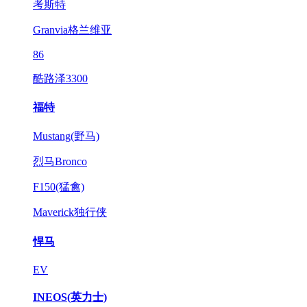
考斯特
Granvia格兰维亚
86
酷路泽3300
福特
Mustang(野马)
烈马Bronco
F150(猛禽)
Maverick独行侠
悍马
EV
INEOS(英力士)