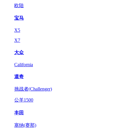
欧陆
宝马
X5
X7
大众
California
道奇
挑战者(Challenger)
公羊1500
丰田
塞纳(赛那)