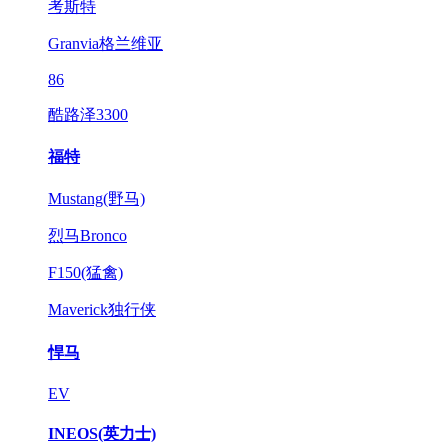
考斯特
Granvia格兰维亚
86
酷路泽3300
福特
Mustang(野马)
烈马Bronco
F150(猛禽)
Maverick独行侠
悍马
EV
INEOS(英力士)