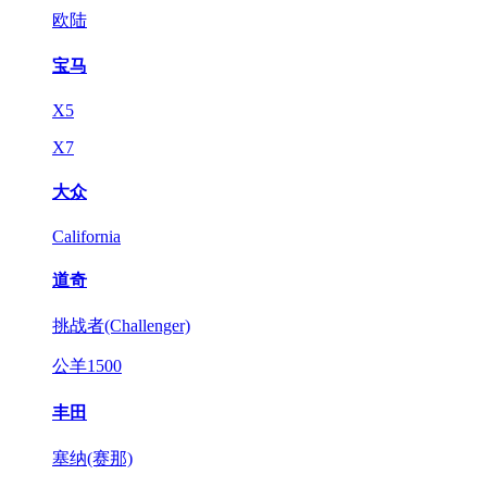
欧陆
宝马
X5
X7
大众
California
道奇
挑战者(Challenger)
公羊1500
丰田
塞纳(赛那)