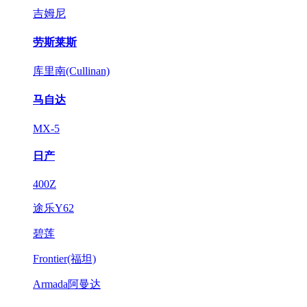
吉姆尼
劳斯莱斯
库里南(Cullinan)
马自达
MX-5
日产
400Z
途乐Y62
碧莲
Frontier(福坦)
Armada阿曼达