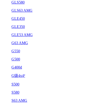
GLS580
GLS63 AMG
GLE450
GLE350
GLE53 AMG
G63 AMG
G550
G500
G400d
G级4x4²
S500
S580
S63 AMG