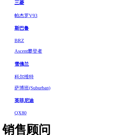
三菱
帕杰罗V93
斯巴鲁
BRZ
Ascent攀登者
雪佛兰
科尔维特
萨博班(Suburban)
英菲尼迪
QX80
销售顾问