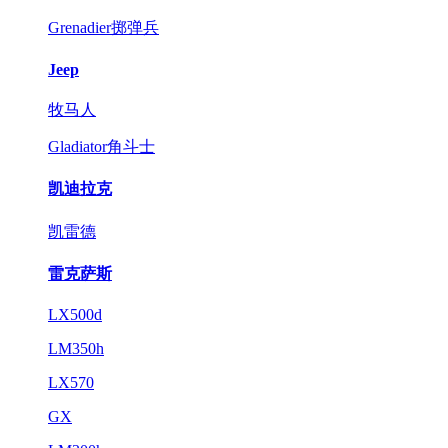
Grenadier掷弹兵
Jeep
牧马人
Gladiator角斗士
凯迪拉克
凯雷德
雷克萨斯
LX500d
LM350h
LX570
GX