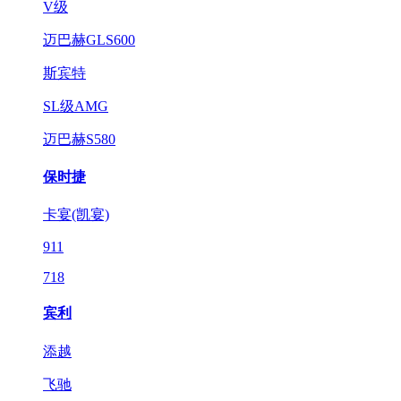
V级
迈巴赫GLS600
斯宾特
SL级AMG
迈巴赫S580
保时捷
卡宴(凯宴)
911
718
宾利
添越
飞驰