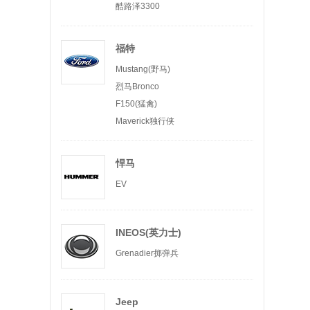
酷路泽3300
福特
Mustang(野马)
烈马Bronco
F150(猛禽)
Maverick独行侠
悍马
EV
INEOS(英力士)
Grenadier掷弹兵
Jeep