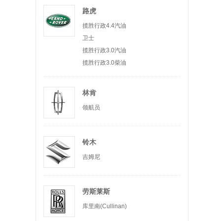
路虎
揽胜行政4.4汽油
卫士
揽胜行政3.0汽油
揽胜行政3.0柴油
林肯
领航员
铃木
吉姆尼
劳斯莱斯
库里南(Cullinan)