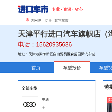
专业
资深
省心
|

内网IP
切换
其它车市
天津平行进口汽车旗帜店（
电话：15620935686
地址：天津港滨海新区自由贸易区森扬国际汽车城
首页
车型报价
车型
劳斯
全部车型
奥迪
实
Q7