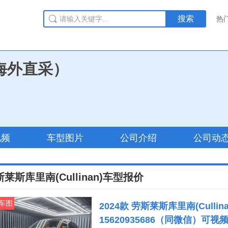
搜索
热
海外直采）
视频
车型图片
公司介绍
公司动
莱斯库里南(Cullinan)车型报价
车图
2024款 劳斯莱斯库里南(Cullinan)
15620935686（同微信）可