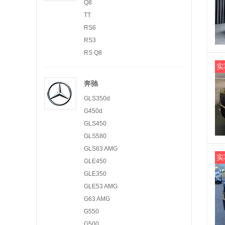
Q8
TT
RS6
RS3
RS Q8
实
奔驰
GLS350d
G450d
GLS450
GLS580
GLS63 AMG
实
GLE450
GLE350
GLE53 AMG
G63 AMG
G550
G500