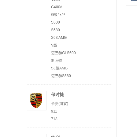
G400d
G级4x4²
S500
S580
S63 AMG
V级
迈巴赫GLS600
斯宾特
SL级AMG
迈巴赫S580
保时捷
卡宴(凯宴)
911
718