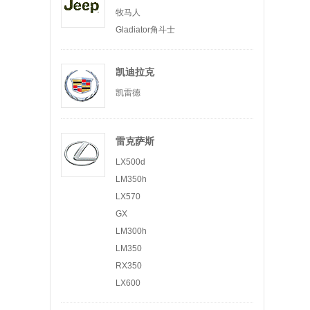
牧马人
Gladiator角斗士
凯迪拉克
凯雷德
雷克萨斯
LX500d
LM350h
LX570
GX
LM300h
LM350
RX350
LX600