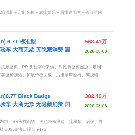
购车
冰箱酒柜＋定制音响＋后排娱乐＋后排遮阳帘＋碳纤维内
n) 6.7T 标准型
568.41
万
视频验车 大商无欺 无隐藏消费 国
2026-08-08
购车
排按摩座椅、RR 头枕字母刺绣、对比色座椅围边、定制
乘客座椅加热、扩展饰板面板、后排按摩座椅、驾驶辅助
巡航控制系统、夜视系统、泊车助手、签名钥匙、平视
务、远光灯辅助、无线移动充电
6.7T Black Badge
382.40
万
视频验车 大商无欺 无隐藏消费 国
2026-08-08
购车
定制内饰、RR头枕刺绣、黑色座椅滚边、流星顶、后娱、野
0558 海口现车 ¥475