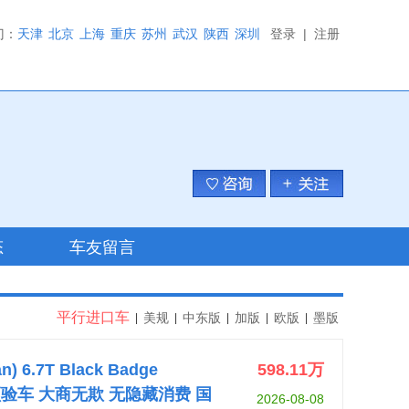
门：
天津
北京
上海
重庆
苏州
武汉
陕西
深圳
登录
|
注册
态
车友留言
平行进口车
美规
中东版
加版
欧版
墨版
|
|
|
|
|
 6.7T Black Badge
598.11
万
视频验车 大商无欺 无隐藏消费 国
2026-08-08