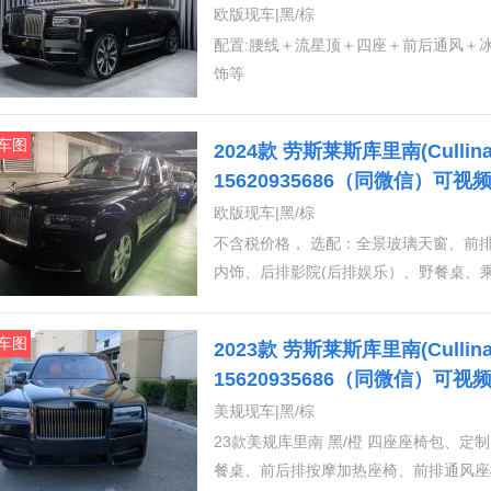
六排放 全国上牌 支持全国分期
欧版现车|黑/棕
配置:腰线＋流星顶＋四座＋前后通风＋
饰等
车图
2024款 劳斯莱斯库里南(Cullina
15620935686（同微信）可
六排放 全国上牌 支持全国分期
欧版现车|黑/棕
不含税价格， 选配：全景玻璃天窗、前
内饰、后排影院(后排娱乐）、野餐桌、
系统、电动关门、抛光不锈钢套件、主动
显示器、Apple Car Play、电话服
车图
2023款 劳斯莱斯库里南(Cullinan)
15620935686（同微信）可
六排放 全国上牌 支持全国分期
美规现车|黑/棕
23款美规库里南 黑/橙 四座座椅包、
餐桌、前后排按摩加热座椅、前排通风座椅 #