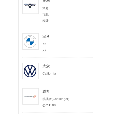
宾利
添越
飞驰
欧陆
宝马
X5
X7
大众
California
道奇
挑战者(Challenger)
公羊1500