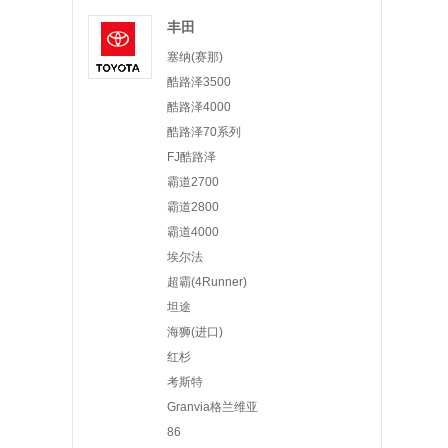
丰田
塞纳(赛那)
酷路泽3500
酷路泽4000
酷路泽70系列
FJ酷路泽
霸道2700
霸道2800
霸道4000
埃尔法
超霸(4Runner)
坦途
海狮(进口)
红杉
考斯特
Granvia格兰维亚
86