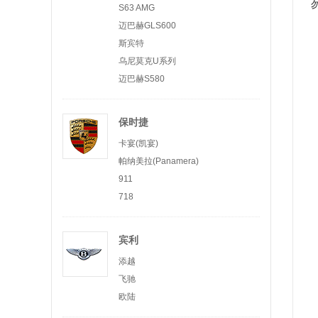
S63 AMG
迈巴赫GLS600
斯宾特
乌尼莫克U系列
迈巴赫S580
保时捷
卡宴(凯宴)
帕纳美拉(Panamera)
911
718
宾利
添越
飞驰
欧陆