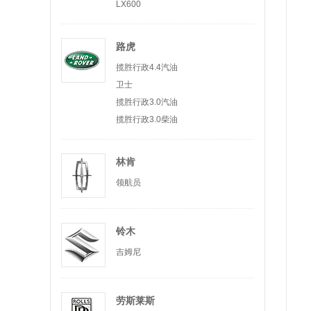
LX600
路虎
揽胜行政4.4汽油
卫士
揽胜行政3.0汽油
揽胜行政3.0柴油
林肯
领航员
铃木
吉姆尼
劳斯莱斯