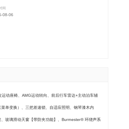
时间
6-08-06
、真皮运动座椅、AMG运动转向、前后行车雷达+主动泊车辅
言菜单变换）、三把差速锁、自适应照明、钢琴漆木内
璃滑动天窗【带防夹功能】、Burmester® 环绕声系