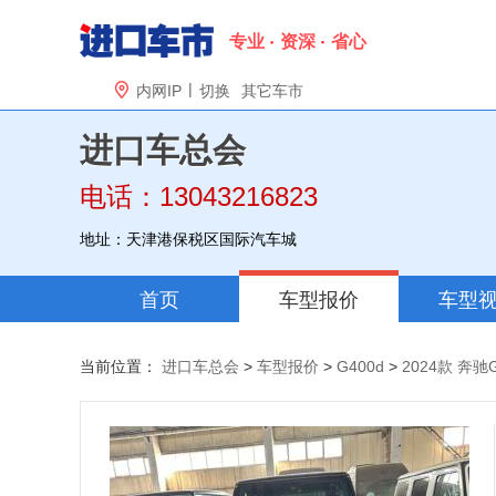
专业
资深
省心
|

内网IP
切换
其它车市
进口车总会
电话：13043216823
地址：天津港保税区国际汽车城
首页
车型报价
车型
当前位置：
进口车总会
>
车型报价
>
G400d
>
2024款 奔