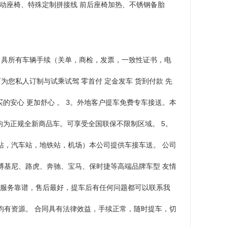
电动座椅、特殊定制拼接线 前后座椅加热、不锈钢备胎
出具所有车辆手续（关单，商检，发票，一致性证书，电
您私人订制与试乘试驾 零首付 定金发车 货到付款 先
买的安心 更加舒心 。 3。外地客户提车免费专车接送。本
均为正规全新商品车。可享受全国联保不限制区域。 5。
站，汽车站，地铁站，机场）本公司提供车接车送。 公司
博基尼、路虎、奔驰、宝马、保时捷等高端品牌车型 友情
，服务靠谱，售后最好，提车后有任何问题都可以联系我
均有资源。 合同具有法律效益，手续正常，随时提车，切