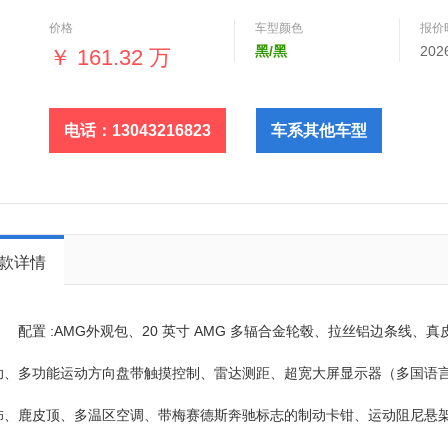
车，支持全国分期付款
价格
车型颜色
报价
黑/黑
202
￥
161.32 万
电话：13043216823
车系其他车型
款详情
配置 :AMG外观包、20 英寸 AMG 多辐合金轮毂、拉丝铝边条线
助、多功能运动方向盘带触摸控制、雷达测距、超宽大屏显示器（多国语
饰、鹿皮顶、多温区空调、带梅赛德斯奔驰标志的制动卡钳、运动阻尼悬架、玻