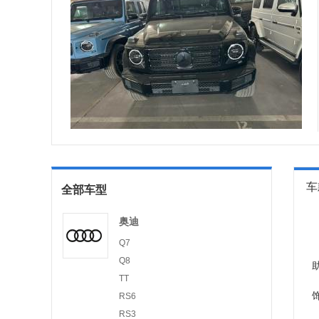
车
全部车型
奥迪
Q7
Q8
TT
RS6
RS3