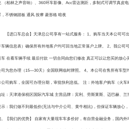
统 （柏林之声音响）、360环车影像、Acc雷达测距，多制式可调节真皮
罩，不锈钢踏板 通风 按摩 菱形格 暗夜
【进口车总会】天津总公司享有一站式服务： 1。购车当天本公司可
子车辆信息表）确保所有外地客户均可回当地正常落户上牌。 2。我公司可为
看车 在看车辆手续 最后付款 一切合同由您们修改 真正可以让您买的放心
公司为您办理（15—30天）全国联网临时牌照。 4。本公司在售所有车型
本公司购车，全国可办理分期，审批快利息低。 注：外地客户购车（火车
地址：天津港保税区国际汽车城 主营品牌：宾利、劳斯莱斯、迈巴赫、兰
提示：我们做不到最低价(无法与中介公司、黄牛相比)，但保证车辆放心
们。【我们的优势】 自家有大量现车车多价好，有自营金融业务，国内外