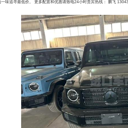
勿一味追寻最低价。 更多配置和优惠请致电24小时贵宾热线： 鹏飞 13043