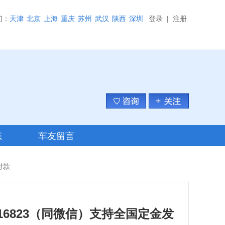
门：
天津
北京
上海
重庆
苏州
武汉
陕西
深圳
登录
|
注册
态
车友留言
付款
43216823（同微信）支持全国定金发