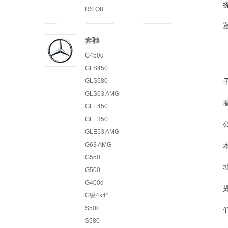
RS Q8
奔驰
G450d
GLS450
GLS580
GLS63 AMG
GLE450
GLE350
GLE53 AMG
G63 AMG
G550
G500
G400d
G级4x4²
S500
S580