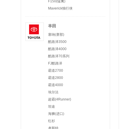
F150(猛禽)
Maverick独行侠
丰田
塞纳(赛那)
酷路泽3500
酷路泽4000
酷路泽70系列
FJ酷路泽
霸道2700
霸道2800
霸道4000
埃尔法
超霸(4Runner)
坦途
海狮(进口)
红杉
考斯特