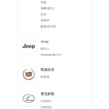
坦途
海狮(进口)
红杉
考斯特
酷路泽3300
Jeep
牧马人
Gladiator角斗士
凯迪拉克
凯雷德
雷克萨斯
LX500d
LM500h