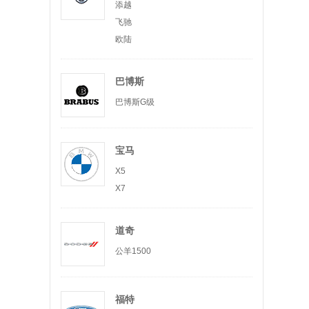
添越
飞驰
欧陆
巴博斯
巴博斯G级
宝马
X5
X7
道奇
公羊1500
福特