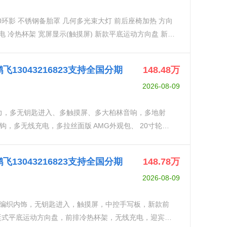
新款平底运动方向盘 新款
0N.m 百公里加速5.8秒
 鹏飞13043216823支持全国分期
148.48
万
2026-08-09
马力，多无钥匙进入、多触摸屏、多大柏林音响，多地射
，多无线充电，多拉丝面版 AMG外观包、 20寸轮
CC、雷达测距，运动方向盘、座椅加热、红色安全带、黑
液晶仪表盘、天窗、柏林之声音响 、多色氛围灯、阻尼系
 鹏飞13043216823支持全国分期
148.78
万
2026-08-09
金属编织内饰，无钥匙进入，触摸屏，中控手写板，新款前
蜓式平底运动方向盘，前排冷热杯架，无线充电，迎宾