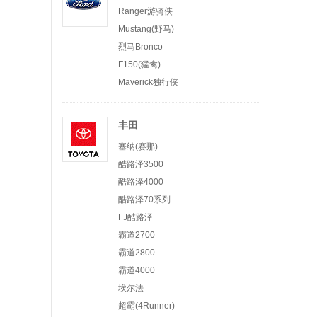
Ranger游骑侠
Mustang(野马)
烈马Bronco
F150(猛禽)
Maverick独行侠
丰田
塞纳(赛那)
酷路泽3500
酷路泽4000
酷路泽70系列
FJ酷路泽
霸道2700
霸道2800
霸道4000
埃尔法
超霸(4Runner)