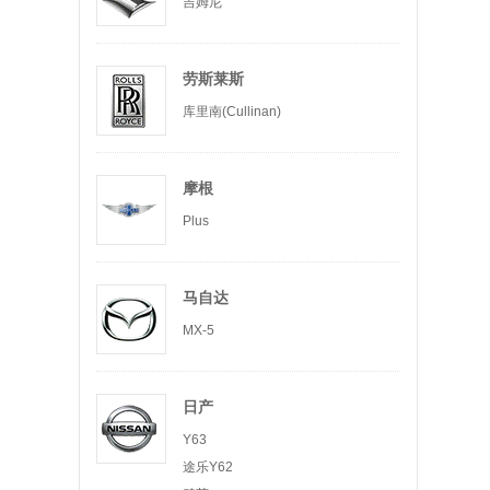
吉姆尼
劳斯莱斯
库里南(Cullinan)
摩根
Plus
马自达
MX-5
日产
Y63
途乐Y62