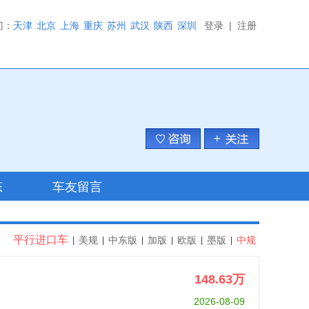
门：
天津
北京
上海
重庆
苏州
武汉
陕西
深圳
登录
|
注册
态
车友留言
平行进口车
美规
中东版
加版
欧版
墨版
中规
|
|
|
|
|
|
148.63
万
2026-08-09