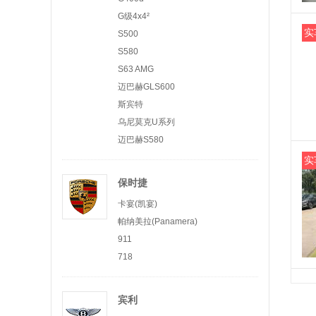
G级4x4²
实
S500
S580
S63 AMG
迈巴赫GLS600
斯宾特
乌尼莫克U系列
迈巴赫S580
实
保时捷
卡宴(凯宴)
帕纳美拉(Panamera)
911
718
宾利