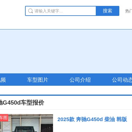
搜索
热
视频
车型图片
公司介绍
公司动
驰G450d车型报价
车图
2025款 奔驰G450d 柴油 韩版