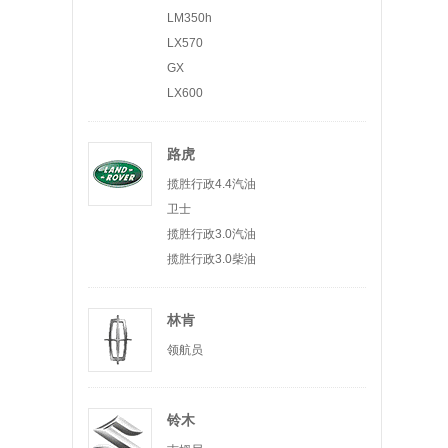
LM350h
LX570
GX
LX600
路虎
揽胜行政4.4汽油
卫士
揽胜行政3.0汽油
揽胜行政3.0柴油
林肯
领航员
铃木