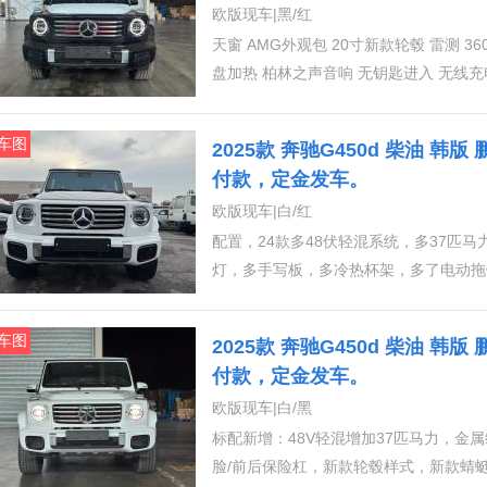
欧版现车|黑/红
天窗 AMG外观包 20寸新款轮毂 雷测 360环影 不锈钢备胎罩 几何多光束大灯 前后座椅加热 方向
盘加热 柏林之声音响 无钥匙进入 无线充电 冷热杯架 宽屏显示(触摸屏) 
前脸 底盘透视 阻尼悬架 拖钩 （带牵引） 新款动力总成升级：最大功率270KW/367+电机
15KW/20ps，最大峰值扭矩750N.m+20
车图
2025款 奔驰G450d 柴油 韩版
付款，定金发车。
欧版现车|白/红
配置，24款多48伏轻混系统，多37匹
灯，多手写板，多冷热杯架，多了电动拖钩
毂、不锈钢套件、多光束LED大灯，A
色钢琴漆内饰、360环影、真皮面板、
车图
2025款 奔驰G450d 柴油 韩版
统
付款，定金发车。
欧版现车|白/黑
标配新增：48V轻混增加37匹马力，
脸/前后保险杠，新款轮毂样式，新款蜻