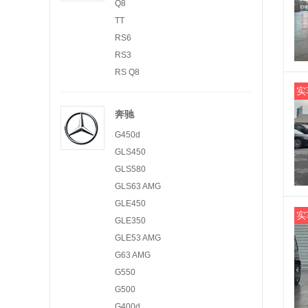
Q8
TT
RS6
RS3
RS Q8
实
奔驰
G450d
GLS450
GLS580
GLS63 AMG
GLE450
实
GLE350
GLE53 AMG
G63 AMG
G550
G500
G400d