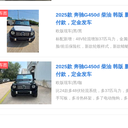
灯，车身同色腰线，电子拖钩。 〖新款动力总成
最大峰值扭矩750N·m+200N·m百公里加速5.8s〗 主要配置:自适应阻尼悬挂
车图
2025款 奔驰G450d 柴油 韩版 
保持辅助 ，360环影， 64色氛围灯， 
付款，定金发车
观包， 20寸AMG轮毂 ，翻毛内顶 ，
欧版现车|黑/黑
标配新增：48V轻混增加37匹马力，
脸/前后保险杠，新款轮毂样式，新款蜻
灯，车身同色腰线，电子拖钩。 〖新款动力总成
最大峰值扭矩750N·m+200N·m百公里加速5.8s〗 主要配置:自适应阻尼悬挂
车图
2025款 奔驰G450d 柴油 韩版
保持辅助 ，360环影， 64色氛围灯， 
付款，定金发车
观包， 20寸AMG轮毂 ，翻毛内顶 ，
欧版现车|黑/咖
比24款多48伏轻混系统，多37匹马力
手写板，多冷热杯架，多了电动拖钩，多无
钢套件、多光束LED大灯，ACC、雷达
影、真皮面板、液晶仪表盘、天窗、柏林