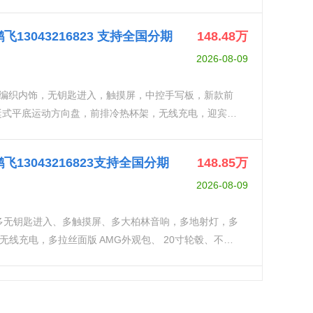
升级：最大功率270kw/367ps+电机15Kw/20ps，
， 雷达测距， 车道
鹏飞13043216823 支持全国分期
148.48
万
多光束几何大灯， 前后排座椅加热， 方向盘加热， AMG外
2026-08-09
大柏林之声音响， 拖钩 ，带牵引资质。
金属编织内饰，无钥匙进入，触摸屏，中控手写板，新款前
蜓式平底运动方向盘，前排冷热杯架，无线充电，迎宾
升级：最大功率270kw/367ps+电机15Kw/20ps，
， 雷达测距， 车道
 鹏飞13043216823支持全国分期
148.85
万
多光束几何大灯， 前后排座椅加热， 方向盘加热， AMG外
2026-08-09
大柏林之声音响， 拖钩 ，带牵引资质。
，多无钥匙进入、多触摸屏、多大柏林音响，多地射灯，多
线充电，多拉丝面版 AMG外观包、 20寸轮毂、不锈
测距，运动方向盘、座椅加热、黑色钢琴漆内饰、360环
之声音响 、多色氛围灯、阻尼系统