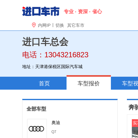
专业
资深
省心
|

内网IP
切换
其它车市
进口车总会
电话：13043216823
地址：天津港保税区国际汽车城
首页
车型报价
车型
奔
全部车型
奥迪
实
Q7