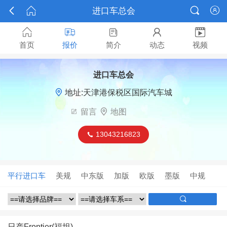



进口车总会






首页
报价
简介
动态
视频
进口车总会

地址:天津港保税区国际汽车城

留言

地图
13043216823

平行进口车
美规
中东版
加版
欧版
墨版
中规

日产Frontier(福坦)