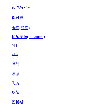
迈巴赫S580
保时捷
卡宴(凯宴)
帕纳美拉(Panamera)
911
718
宾利
添越
飞驰
欧陆
巴博斯