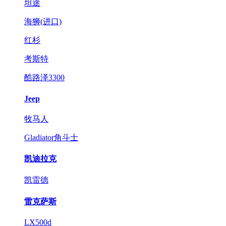
坦途
海狮(进口)
红杉
考斯特
酷路泽3300
Jeep
牧马人
Gladiator角斗士
凯迪拉克
凯雷德
雷克萨斯
LX500d