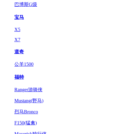
巴博斯G级
宝马
X5
X7
道奇
公羊1500
福特
Ranger游骑侠
Mustang(野马)
烈马Bronco
F150(猛禽)
Maverick独行侠