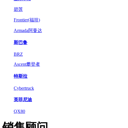
碧莲
Frontier(福坦)
Armada阿曼达
斯巴鲁
BRZ
Ascent攀登者
特斯拉
Cybertruck
英菲尼迪
QX80
销售顾问