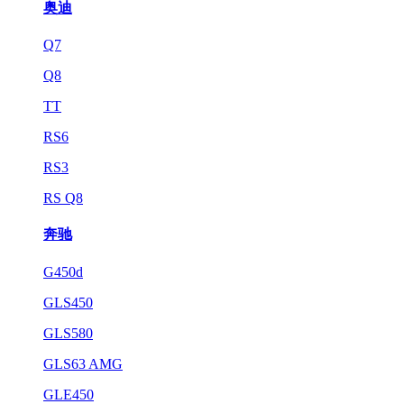
奥迪
Q7
Q8
TT
RS6
RS3
RS Q8
奔驰
G450d
GLS450
GLS580
GLS63 AMG
GLE450