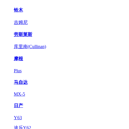
铃木
吉姆尼
劳斯莱斯
库里南(Cullinan)
摩根
Plus
马自达
MX-5
日产
Y63
途乐Y62