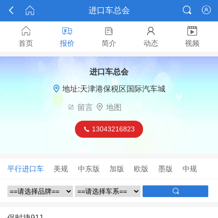



进口车总会






首页
报价
简介
动态
视频
进口车总会

地址:天津港保税区国际汽车城

留言

地图
13043216823

平行进口车
美规
中东版
加版
欧版
墨版
中规

保时捷911