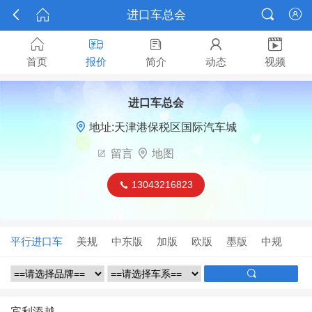



进口车总会






首页
报价
简介
动态
视频
进口车总会

地址:天津港保税区国际汽车城

留言

地图
13043216823

平行进口车
美规
中东版
加版
欧版
墨版
中规

宾利添越