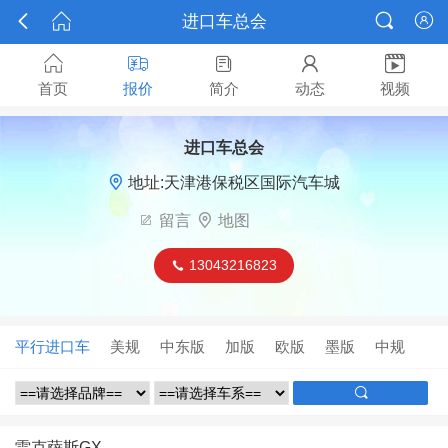



进口车总会






首页
报价
简介
动态
视频
进口车总会

地址:天津港保税区国际汽车城

留言

地图
13043216823

平行进口车
美规
中东版
加版
欧版
墨版
中规

雷克萨斯GX