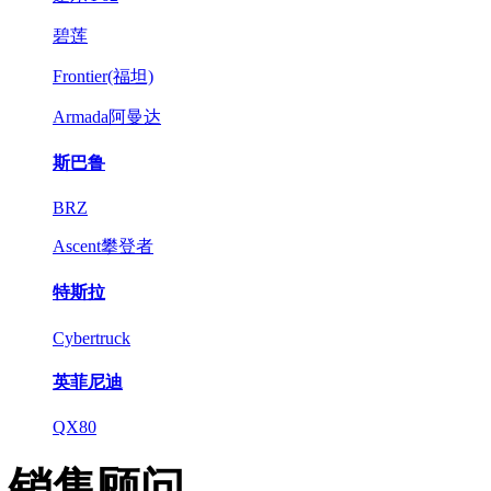
碧莲
Frontier(福坦)
Armada阿曼达
斯巴鲁
BRZ
Ascent攀登者
特斯拉
Cybertruck
英菲尼迪
QX80
销售顾问