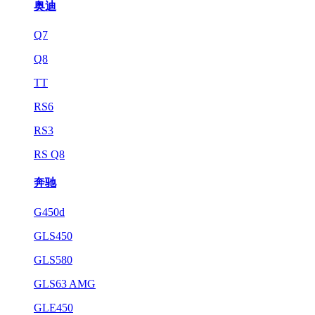
奥迪
Q7
Q8
TT
RS6
RS3
RS Q8
奔驰
G450d
GLS450
GLS580
GLS63 AMG
GLE450