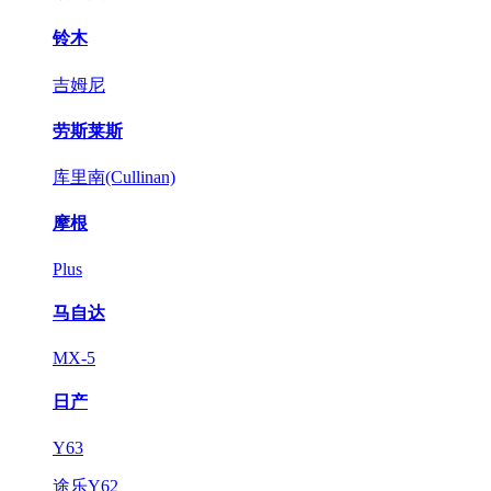
铃木
吉姆尼
劳斯莱斯
库里南(Cullinan)
摩根
Plus
马自达
MX-5
日产
Y63
途乐Y62