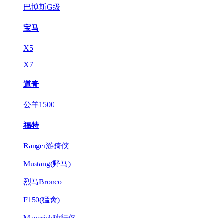
巴博斯G级
宝马
X5
X7
道奇
公羊1500
福特
Ranger游骑侠
Mustang(野马)
烈马Bronco
F150(猛禽)
Maverick独行侠