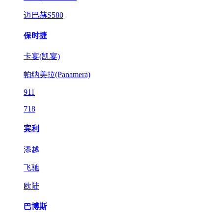
迈巴赫S580
保时捷
卡宴(凯宴)
帕纳美拉(Panamera)
911
718
宾利
添越
飞驰
欧陆
巴博斯