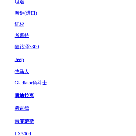
坦途
海狮(进口)
红杉
考斯特
酷路泽3300
Jeep
牧马人
Gladiator角斗士
凯迪拉克
凯雷德
雷克萨斯
LX500d